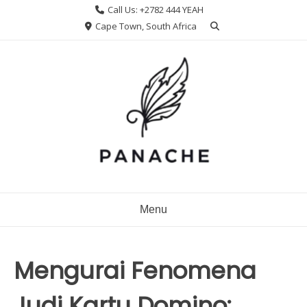
Skip
Call Us: +2782 444 YEAH
to
Cape Town, South Africa
content
Menu
Mengurai Fenomena
Judi Kartu Domino: