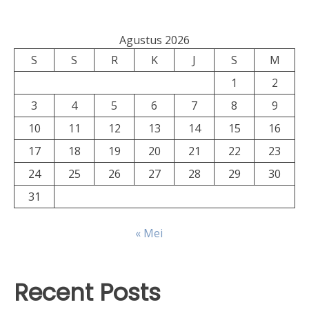
Agustus 2026
S
S
R
K
J
S
M
1
2
3
4
5
6
7
8
9
10
11
12
13
14
15
16
17
18
19
20
21
22
23
24
25
26
27
28
29
30
31
« Mei
Recent Posts