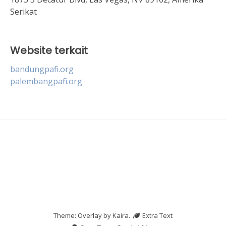
Serikat
Website terkait
bandungpafi.org
palembangpafi.org
Theme: Overlay by
Kaira
.
Extra Text