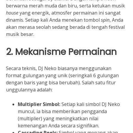
berwarna merah muda dan biru, serta ketukan musik
house
yang energik, atmosfer permainan ini sangat
dinamis. Setiap kali Anda menekan tombol
spin
, Anda
akan merasa seolah sedang berada di tengah festival
musik besar.
2. Mekanisme Permainan
Secara teknis, DJ Neko biasanya menggunakan
format gulungan yang unik (seringkali 6 gulungan
dengan baris yang bisa berubah). Salah satu fitur
unggulannya adalah:
Multiplier Simbol:
Setiap kali simbol DJ Neko
muncul, ia bisa memberikan pengganda
(multiplier) yang meningkatkan nilai
kemenangan Anda secara signifikan.
Cascading Reels:
Simbol yang menang akan