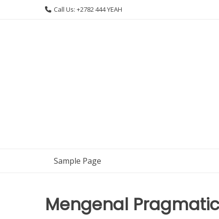
Skip
Call Us: +2782 444 YEAH
to
content
Sample Page
Mengenal Pragmatic P