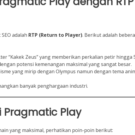
Pragmatic Play dengan RTP
st SEO adalah
RTP (Return to Player)
. Berikut adalah beber
ter “Kakek Zeus” yang memberikan perkalian petir hingga 
engan potensi kemenangan maksimal yang sangat besar.
me yang mirip dengan Olympus namun dengan tema ani
nangkan banyak penghargaan industri.
i Pragmatic Play
in yang maksimal, perhatikan poin-poin berikut: