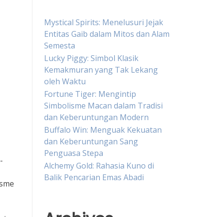
Mystical Spirits: Menelusuri Jejak
Entitas Gaib dalam Mitos dan Alam
Semesta
Lucky Piggy: Simbol Klasik
Kemakmuran yang Tak Lekang
oleh Waktu
Fortune Tiger: Mengintip
Simbolisme Macan dalam Tradisi
dan Keberuntungan Modern
Buffalo Win: Menguak Kekuatan
dan Keberuntungan Sang
Penguasa Stepa
-
Alchemy Gold: Rahasia Kuno di
Balik Pencarian Emas Abadi
isme