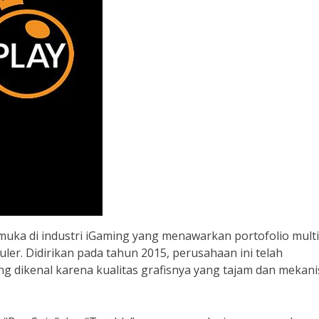
uka di industri iGaming yang menawarkan portofolio multi
uler. Didirikan pada tahun 2015, perusahaan ini telah
ng dikenal karena kualitas grafisnya yang tajam dan mekan