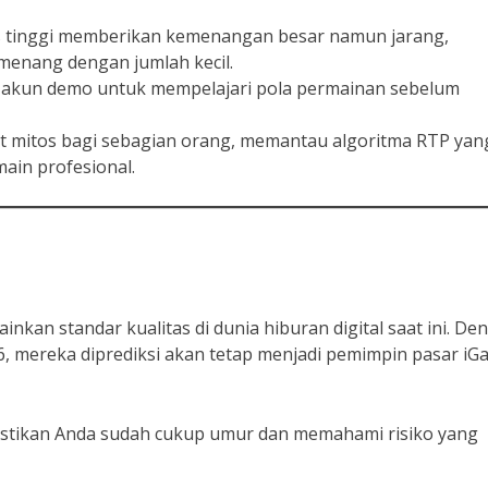
s tinggi memberikan kemenangan besar namun jarang,
 menang dengan jumlah kecil.
 akun demo untuk mempelajari pola permainan sebelum
t mitos bagi sebagian orang, memantau algoritma RTP yan
main profesional.
nkan standar kualitas di dunia hiburan digital saat ini. De
6, mereka diprediksi akan tetap menjadi pemimpin pasar iG
astikan Anda sudah cukup umur dan memahami risiko yang