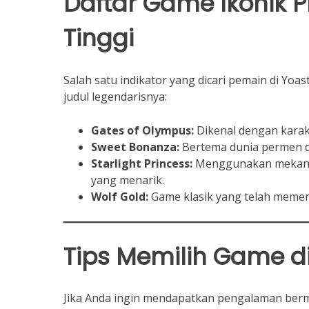
Daftar Game Ikonik 
Tinggi
Salah satu indikator yang dicari pemain di Yoa
judul legendarisnya:
Gates of Olympus:
Dikenal dengan karak
Sweet Bonanza:
Bertema dunia permen d
Starlight Princess:
Menggunakan mekanis
yang menarik.
Wolf Gold:
Game klasik yang telah meme
Tips Memilih Game d
Jika Anda ingin mendapatkan pengalaman berma