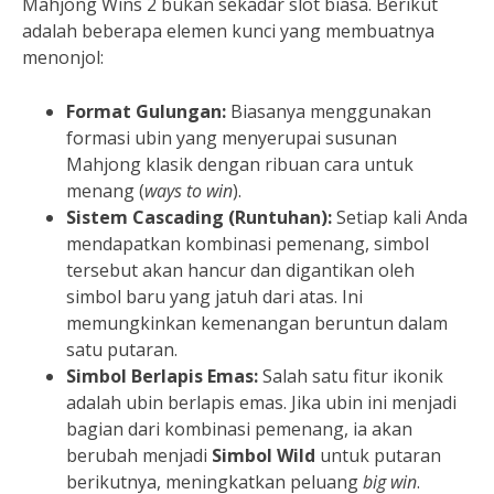
Mahjong Wins 2 bukan sekadar slot biasa. Berikut
adalah beberapa elemen kunci yang membuatnya
menonjol:
Format Gulungan:
Biasanya menggunakan
formasi ubin yang menyerupai susunan
Mahjong klasik dengan ribuan cara untuk
menang (
ways to win
).
Sistem Cascading (Runtuhan):
Setiap kali Anda
mendapatkan kombinasi pemenang, simbol
tersebut akan hancur dan digantikan oleh
simbol baru yang jatuh dari atas. Ini
memungkinkan kemenangan beruntun dalam
satu putaran.
Simbol Berlapis Emas:
Salah satu fitur ikonik
adalah ubin berlapis emas. Jika ubin ini menjadi
bagian dari kombinasi pemenang, ia akan
berubah menjadi
Simbol Wild
untuk putaran
berikutnya, meningkatkan peluang
big win
.