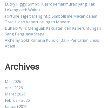
Lucky Piggy: Simbol Klasik Kemakmuran yang Tak
Lekang oleh Waktu
Fortune Tiger: Mengintip Simbolisme Macan dalam
Tradisi dan Keberuntungan Modern
Buffalo Win: Menguak Kekuatan dan Keberuntungan
Sang Penguasa Stepa
Alchemy Gold: Rahasia Kuno di Balik Pencarian Emas
Abadi
Archives
Mei 2026
April 2026
Maret 2026
Februari 2026
Januari 2026