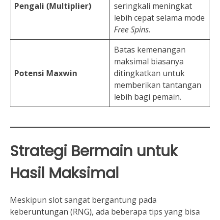
Pengali (Multiplier)
seringkali meningkat
lebih cepat selama mode
Free Spins
.
Batas kemenangan
maksimal biasanya
Potensi Maxwin
ditingkatkan untuk
memberikan tantangan
lebih bagi pemain.
Strategi Bermain untuk
Hasil Maksimal
Meskipun slot sangat bergantung pada
keberuntungan (RNG), ada beberapa tips yang bisa