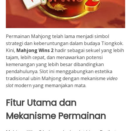
Permainan Mahjong telah lama menjadi simbol
strategi dan keberuntungan dalam budaya Tiongkok.
Kini,
Mahjong Wins 2
hadir sebagai sekuel yang lebih
tajam, lebih cepat, dan menawarkan potensi
kemenangan yang lebih besar dibandingkan
pendahulunya. Slot ini menggabungkan estetika
tradisional ubin Mahjong dengan mekanisme
video
slot
modern yang memanjakan mata.
Fitur Utama dan
Mekanisme Permainan