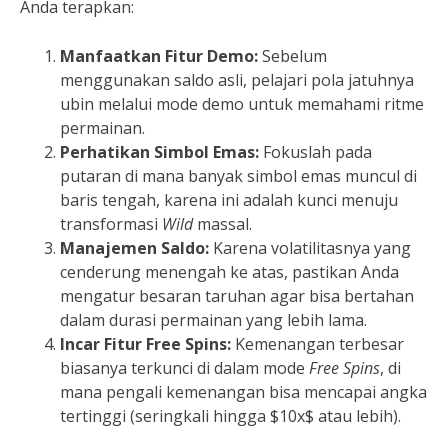
Anda terapkan:
Manfaatkan Fitur Demo:
Sebelum
menggunakan saldo asli, pelajari pola jatuhnya
ubin melalui mode demo untuk memahami ritme
permainan.
Perhatikan Simbol Emas:
Fokuslah pada
putaran di mana banyak simbol emas muncul di
baris tengah, karena ini adalah kunci menuju
transformasi
Wild
massal.
Manajemen Saldo:
Karena volatilitasnya yang
cenderung menengah ke atas, pastikan Anda
mengatur besaran taruhan agar bisa bertahan
dalam durasi permainan yang lebih lama.
Incar Fitur Free Spins:
Kemenangan terbesar
biasanya terkunci di dalam mode
Free Spins
, di
mana pengali kemenangan bisa mencapai angka
tertinggi (seringkali hingga $10x$ atau lebih).