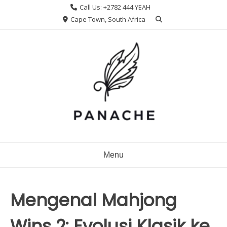
Skip
Call Us: +2782 444 YEAH
to
Cape Town, South Africa
content
Menu
Mengenal Mahjong
Wins 2: Evolusi Klasik ke