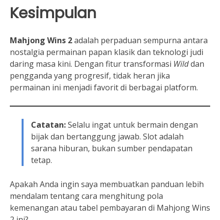
Kesimpulan
Mahjong Wins 2
adalah perpaduan sempurna antara
nostalgia permainan papan klasik dan teknologi judi
daring masa kini. Dengan fitur transformasi
Wild
dan
pengganda yang progresif, tidak heran jika
permainan ini menjadi favorit di berbagai platform.
Catatan:
Selalu ingat untuk bermain dengan
bijak dan bertanggung jawab. Slot adalah
sarana hiburan, bukan sumber pendapatan
tetap.
Apakah Anda ingin saya membuatkan panduan lebih
mendalam tentang cara menghitung pola
kemenangan atau tabel pembayaran di Mahjong Wins
2 ini?