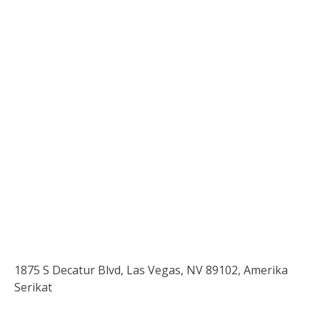
1875 S Decatur Blvd, Las Vegas, NV 89102, Amerika
Serikat