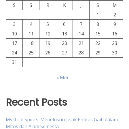
S
S
R
K
J
S
M
1
2
3
4
5
6
7
8
9
10
11
12
13
14
15
16
17
18
19
20
21
22
23
24
25
26
27
28
29
30
31
« Mei
Recent Posts
Mystical Spirits: Menelusuri Jejak Entitas Gaib dalam
Mitos dan Alam Semesta