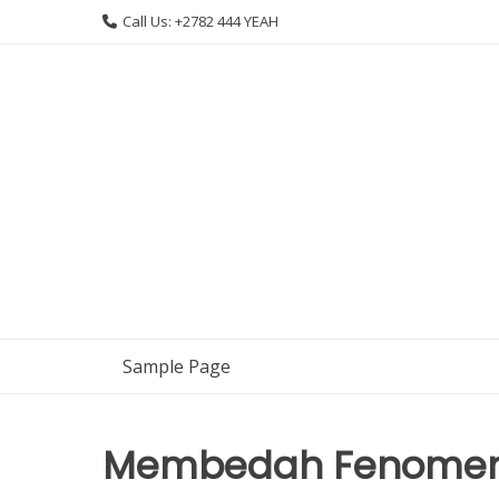
Skip
Call Us: +2782 444 YEAH
to
content
Sample Page
Membedah Fenomena