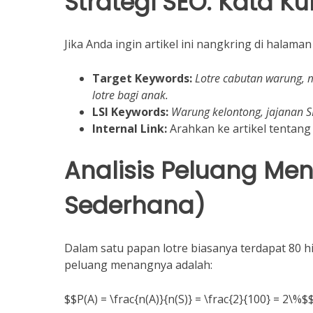
Strategi SEO: Kata K
Jika Anda ingin artikel ini nangkring di halam
Target Keywords:
Lotre cabutan warung, m
lotre bagi anak.
LSI Keywords:
Warung kelontong, jajanan SD
Internal Link:
Arahkan ke artikel tentang 
Analisis Peluang Me
Sederhana)
Dalam satu papan lotre biasanya terdapat 80 h
peluang menangnya adalah:
$$P(A) = \frac{n(A)}{n(S)} = \frac{2}{100} = 2\%$