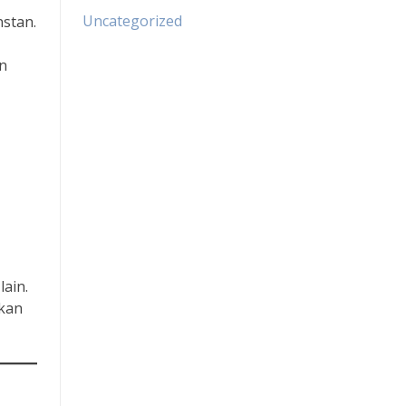
Uncategorized
nstan.
n
ain.
rkan