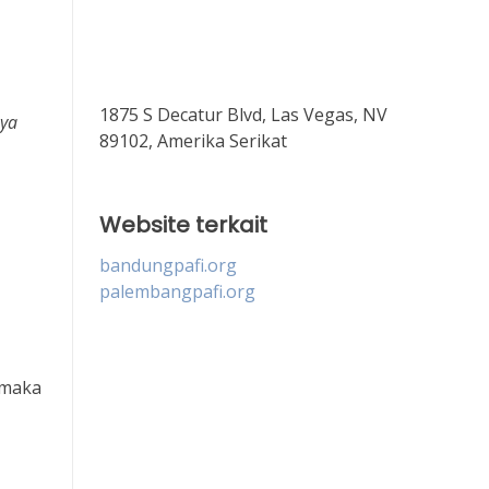
1875 S Decatur Blvd, Las Vegas, NV
aya
89102, Amerika Serikat
Website terkait
bandungpafi.org
palembangpafi.org
 maka