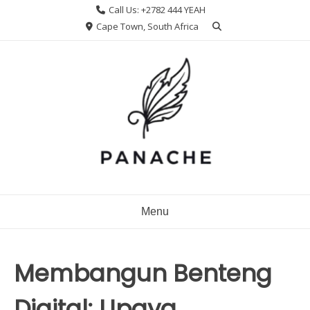
Skip
Call Us: +2782 444 YEAH
to
Cape Town, South Africa
content
Menu
Membangun Benteng
Digital: Upaya