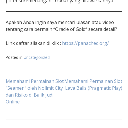
potensi kemenangan 10.000x yang ditawarkannya.
Apakah Anda ingin saya mencari ulasan atau video
tentang cara bermain “Oracle of Gold” secara detail?
Link daftar silakan di klik :
https://panached.org
/
Posted in
Uncategorized
Navigasi
Memahami Permainan Slot
Memahami Permainan Slot
“Seamen” oleh Nolimit City
Lava Balls (Pragmatic Play)
dan Risiko di Balik Judi
pos
Online