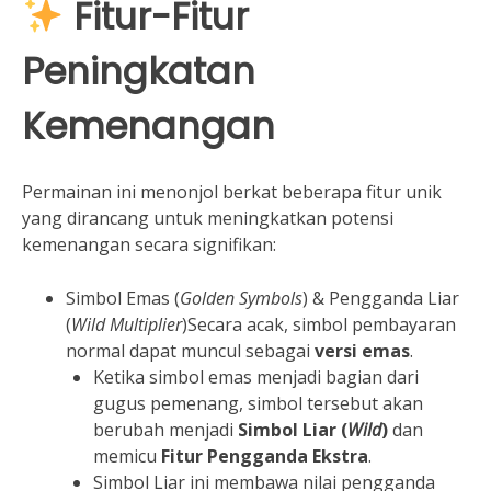
Fitur-Fitur
Peningkatan
Kemenangan
Permainan ini menonjol berkat beberapa fitur unik
yang dirancang untuk meningkatkan potensi
kemenangan secara signifikan:
Simbol Emas (
Golden Symbols
) & Pengganda Liar
(
Wild Multiplier
)Secara acak, simbol pembayaran
normal dapat muncul sebagai
versi emas
.
Ketika simbol emas menjadi bagian dari
gugus pemenang, simbol tersebut akan
berubah menjadi
Simbol Liar (
Wild
)
dan
memicu
Fitur Pengganda Ekstra
.
Simbol Liar ini membawa nilai pengganda