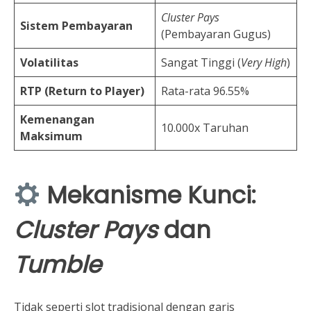
Cluster Pays
Sistem Pembayaran
(Pembayaran Gugus)
Volatilitas
Sangat Tinggi (
Very High
)
RTP (Return to Player)
Rata-rata 96.55%
Kemenangan
10.000x Taruhan
Maksimum
Mekanisme Kunci:
Cluster Pays
dan
Tumble
Tidak seperti slot tradisional dengan garis