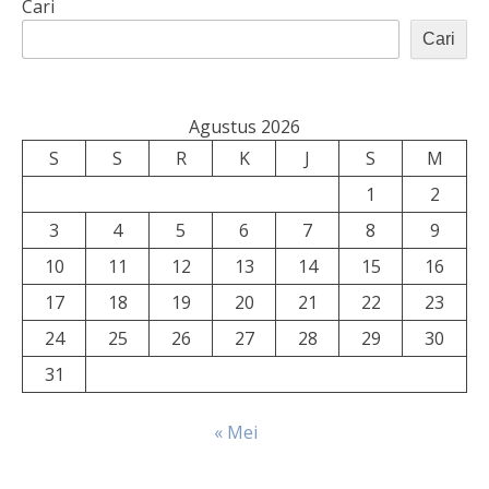
Cari
Cari
Agustus 2026
S
S
R
K
J
S
M
1
2
3
4
5
6
7
8
9
10
11
12
13
14
15
16
17
18
19
20
21
22
23
24
25
26
27
28
29
30
31
« Mei