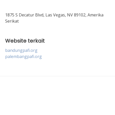
1875 S Decatur Blvd, Las Vegas, NV 89102, Amerika
Serikat
Website terkait
bandungpafi.org
palembangpafi.org