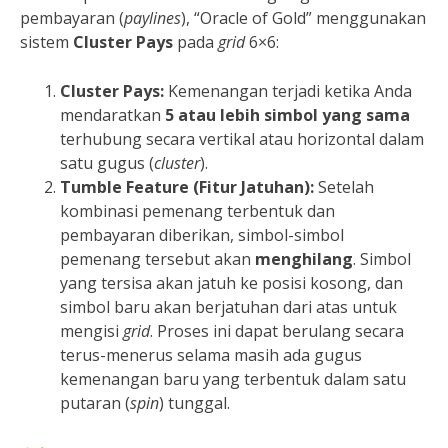
pembayaran (
paylines
), “Oracle of Gold” menggunakan
sistem
Cluster Pays
pada
grid
6×6:
Cluster Pays:
Kemenangan terjadi ketika Anda
mendaratkan
5 atau lebih simbol yang sama
terhubung secara vertikal atau horizontal dalam
satu gugus (
cluster
).
Tumble Feature (Fitur Jatuhan):
Setelah
kombinasi pemenang terbentuk dan
pembayaran diberikan, simbol-simbol
pemenang tersebut akan
menghilang
. Simbol
yang tersisa akan jatuh ke posisi kosong, dan
simbol baru akan berjatuhan dari atas untuk
mengisi
grid
. Proses ini dapat berulang secara
terus-menerus selama masih ada gugus
kemenangan baru yang terbentuk dalam satu
putaran (
spin
) tunggal.