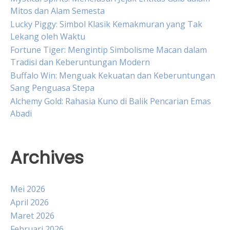
Mitos dan Alam Semesta
Lucky Piggy: Simbol Klasik Kemakmuran yang Tak
Lekang oleh Waktu
Fortune Tiger: Mengintip Simbolisme Macan dalam
Tradisi dan Keberuntungan Modern
Buffalo Win: Menguak Kekuatan dan Keberuntungan
Sang Penguasa Stepa
Alchemy Gold: Rahasia Kuno di Balik Pencarian Emas
Abadi
Archives
Mei 2026
April 2026
Maret 2026
Februari 2026