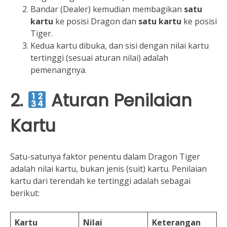
Bandar (Dealer) kemudian membagikan
satu
kartu
ke posisi Dragon dan
satu kartu
ke posisi
Tiger.
Kedua kartu dibuka, dan sisi dengan nilai kartu
tertinggi (sesuai aturan nilai) adalah
pemenangnya.
2.
Aturan Penilaian
Kartu
Satu-satunya faktor penentu dalam Dragon Tiger
adalah nilai kartu, bukan jenis (suit) kartu. Penilaian
kartu dari terendah ke tertinggi adalah sebagai
berikut:
Kartu
Nilai
Keterangan