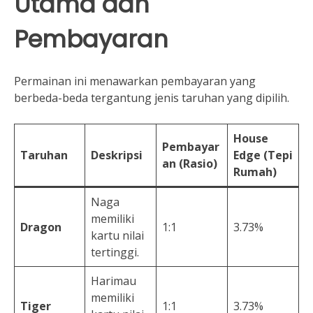
Utama dan
Pembayaran
Permainan ini menawarkan pembayaran yang
berbeda-beda tergantung jenis taruhan yang dipilih.
House
Pembayar
Taruhan
Deskripsi
Edge (Tepi
an (Rasio)
Rumah)
Naga
memiliki
Dragon
1:1
3.73%
kartu nilai
tertinggi.
Harimau
memiliki
Tiger
1:1
3.73%