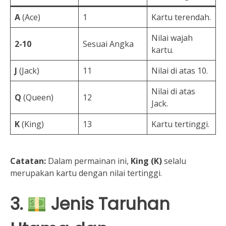
A
(Ace)
1
Kartu terendah.
Nilai wajah
2-10
Sesuai Angka
kartu.
J
(Jack)
11
Nilai di atas 10.
Nilai di atas
Q
(Queen)
12
Jack.
K
(King)
13
Kartu tertinggi.
Catatan:
Dalam permainan ini,
King (K)
selalu
merupakan kartu dengan nilai tertinggi.
3.
Jenis Taruhan