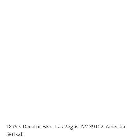
1875 S Decatur Blvd, Las Vegas, NV 89102, Amerika
Serikat