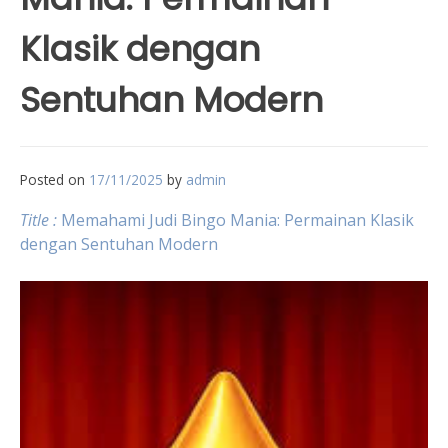
Klasik dengan
Sentuhan Modern
Posted on
17/11/2025
by
admin
Title :
Memahami Judi Bingo Mania: Permainan Klasik
dengan Sentuhan Modern