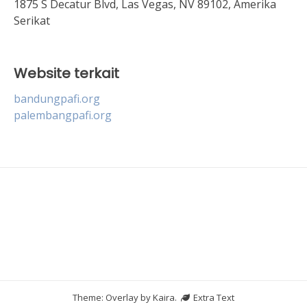
1875 S Decatur Blvd, Las Vegas, NV 89102, Amerika
Serikat
Website terkait
bandungpafi.org
palembangpafi.org
Theme: Overlay by
Kaira
.
Extra Text