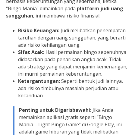
berbasis keberuntungan yang sederhana, ketika
“Bingo Mania” dimainkan pada
platform judi uang
sungguhan
, ini membawa risiko finansial:
Risiko Keuangan:
Judi melibatkan penempatan
taruhan dengan uang sungguhan, yang berarti
ada risiko kehilangan uang.
Sifat Acak:
Hasil permainan bingo sepenuhnya
didasarkan pada penarikan angka acak. Tidak
ada strategi yang dapat menjamin kemenangan;
ini murni permainan keberuntungan.
Ketergantungan:
Seperti bentuk judi lainnya,
ada risiko timbulnya masalah perjudian atau
kecanduan.
Penting untuk Digarisbawahi:
Jika Anda
memainkan aplikasi gratis seperti “Bingo
Mania – Light Bingo Game” di Google Play, ini
adalah game hiburan yang tidak melibatkan