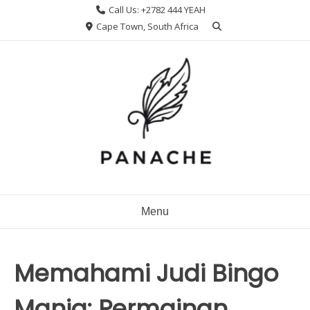
Skip
Call Us: +2782 444 YEAH
to
Cape Town, South Africa
content
Menu
Memahami Judi Bingo
Mania: Permainan