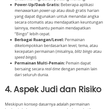
Power-Up/Daub Gratis:
Beberapa aplikasi
menawarkan
power-up
atau
daub
gratis harian
yang dapat digunakan untuk menandai angka
secara otomatis atau mendapatkan keuntungan
lainnya, membantu pemain mendapatkan
“Bingo” lebih cepat.
Berbagai Ruangan/Level:
Permainan
dikelompokkan berdasarkan level, tema, atau
kecepatan permainan (misalnya,
blitz bingo
atau
speed bingo
).
Permainan Multi-Pemain:
Pemain dapat
bersaing secara
real-time
dengan pemain lain
dari seluruh dunia.
4. Aspek Judi dan Risiko
Meskipun konsep dasarnya adalah permainan