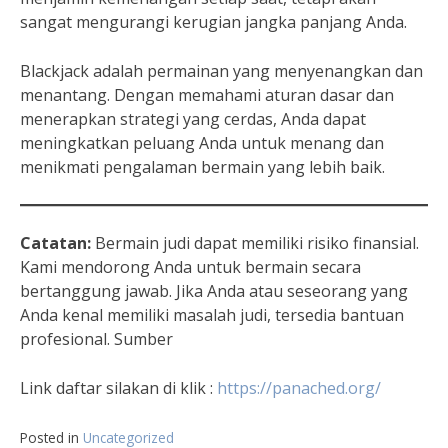
sangat mengurangi kerugian jangka panjang Anda.
Blackjack adalah permainan yang menyenangkan dan
menantang. Dengan memahami aturan dasar dan
menerapkan strategi yang cerdas, Anda dapat
meningkatkan peluang Anda untuk menang dan
menikmati pengalaman bermain yang lebih baik.
Catatan:
Bermain judi dapat memiliki risiko finansial.
Kami mendorong Anda untuk bermain secara
bertanggung jawab. Jika Anda atau seseorang yang
Anda kenal memiliki masalah judi, tersedia bantuan
profesional. Sumber
Link daftar silakan di klik :
https://panached.org/
Posted in
Uncategorized