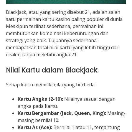
Blackjack, atau yang sering disebut 21, adalah salah
satu permainan kartu kasino paling populer di dunia.
Meskipun terlihat sederhana, permainan ini
membutuhkan kombinasi keberuntungan dan
strategi yang baik. Tujuannya sederhana:
mendapatkan total nilai kartu yang lebih tinggi dari
dealer, tanpa melebihi angka 21.
Nilai Kartu dalam Blackjack
Setiap kartu memiliki nilai yang berbeda:
Kartu Angka (2-10):
Nilainya sesuai dengan
angka pada kartu.
Kartu Bergambar (Jack, Queen, King):
Masing-
masing bernilai 10.
Kartu As (Ace):
Bernilai 1 atau 11, tergantung