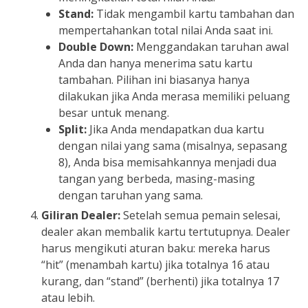
Stand:
Tidak mengambil kartu tambahan dan
mempertahankan total nilai Anda saat ini.
Double Down:
Menggandakan taruhan awal
Anda dan hanya menerima satu kartu
tambahan. Pilihan ini biasanya hanya
dilakukan jika Anda merasa memiliki peluang
besar untuk menang.
Split:
Jika Anda mendapatkan dua kartu
dengan nilai yang sama (misalnya, sepasang
8), Anda bisa memisahkannya menjadi dua
tangan yang berbeda, masing-masing
dengan taruhan yang sama.
Giliran Dealer:
Setelah semua pemain selesai,
dealer akan membalik kartu tertutupnya. Dealer
harus mengikuti aturan baku: mereka harus
“hit” (menambah kartu) jika totalnya 16 atau
kurang, dan “stand” (berhenti) jika totalnya 17
atau lebih.