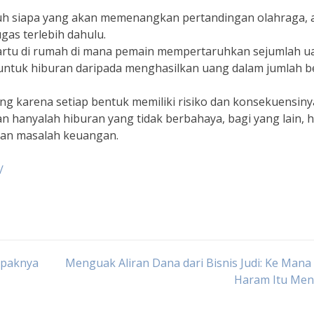
aruh siapa yang akan memenangkan pertandingan olahraga, 
gas terlebih dahulu.
kartu di rumah di mana pemain mempertaruhkan sejumlah u
 untuk hiburan daripada menghasilkan uang dalam jumlah b
ng karena setiap bentuk memiliki risiko dan konsekuensiny
n hanyalah hiburan yang tidak berbahaya, bagi yang lain, ha
dan masalah keuangan.
/
mpaknya
Menguak Aliran Dana dari Bisnis Judi: Ke Man
Haram Itu Men