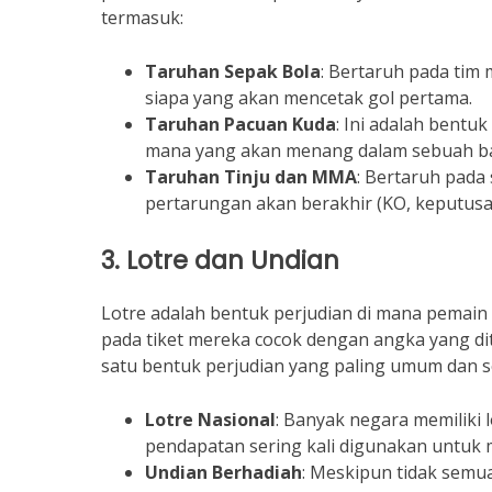
termasuk:
Taruhan Sepak Bola
: Bertaruh pada tim
siapa yang akan mencetak gol pertama.
Taruhan Pacuan Kuda
: Ini adalah bentu
mana yang akan menang dalam sebuah ba
Taruhan Tinju dan MMA
: Bertaruh pad
pertarungan akan berakhir (KO, keputusan 
3. Lotre dan Undian
Lotre adalah bentuk perjudian di mana pemain 
pada tiket mereka cocok dengan angka yang di
satu bentuk perjudian yang paling umum dan se
Lotre Nasional
: Banyak negara memiliki 
pendapatan sering kali digunakan untuk 
Undian Berhadiah
: Meskipun tidak semu