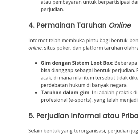
atau pembayaran untuk berpartisipasi dan 
perjudian.
4. Permainan Taruhan
Online
Internet telah membuka pintu bagi bentuk-ben
online
, situs poker, dan platform taruhan olah
Gim dengan Sistem Loot Box
: Beberapa
bisa dianggap sebagai bentuk perjudian. 
acak, di mana nilai item tersebut tidak d
perdebatan hukum di banyak negara.
Taruhan dalam gim
: Ini adalah praktik
profesional (e-sports), yang telah menjadi
5. Perjudian Informal atau Priba
Selain bentuk yang terorganisasi, perjudian juga