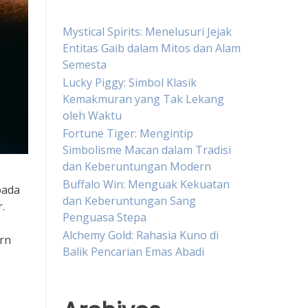
Mystical Spirits: Menelusuri Jejak
Entitas Gaib dalam Mitos dan Alam
Semesta
Lucky Piggy: Simbol Klasik
Kemakmuran yang Tak Lekang
oleh Waktu
Fortune Tiger: Mengintip
Simbolisme Macan dalam Tradisi
dan Keberuntungan Modern
Buffalo Win: Menguak Kekuatan
pada
dan Keberuntungan Sang
.
Penguasa Stepa
Alchemy Gold: Rahasia Kuno di
ern
Balik Pencarian Emas Abadi