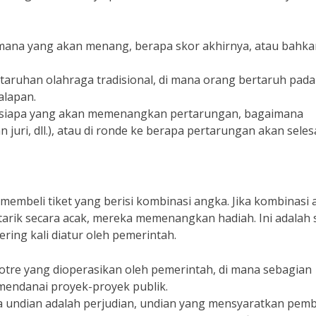
 mana yang akan menang, berapa skor akhirnya, atau bahka
k taruhan olahraga tradisional, di mana orang bertaruh pad
lapan.
a siapa yang akan memenangkan pertarungan, bagaimana
juri, dll.), atau di ronde ke berapa pertarungan akan selesa
membeli tiket yang berisi kombinasi angka. Jika kombinasi
tarik secara acak, mereka memenangkan hadiah. Ini adalah 
ring kali diatur oleh pemerintah.
lotre yang dioperasikan oleh pemerintah, di mana sebagian
mendanai proyek-proyek publik.
a undian adalah perjudian, undian yang mensyaratkan pemb