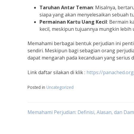
Taruhan Antar Teman
: Misalnya, bert
siapa yang akan menyelesaikan sebuah tu
Permainan Kartu Uang Kecil
: Bermain 
kecil, meskipun tujuannya mungkin lebih
Memahami berbagai bentuk perjudian ini penti
sendiri. Meskipun bagi sebagian orang perjudia
dapat mengarah pada kecanduan yang serius 
Link daftar silakan di klik :
https://panached.org
Posted in
Uncategorized
Navigasi
Memahami Perjudian: Definisi, Alasan, dan Da
pos