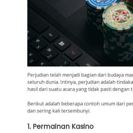
Perjudian telah menjadi bagian dari budaya m
seluruh dunia. Intinya, perjudian adalah tind
hasil dari suatu acara yang tidak pasti denga
Berikut adalah beberapa contoh umum dari perj
dan sering kali tersembunyi.
1. Permainan Kasino