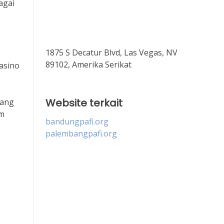
agai
1875 S Decatur Blvd, Las Vegas, NV
89102, Amerika Serikat
asino
Website terkait
dang
em
bandungpafi.org
palembangpafi.org