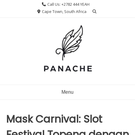
Skip
Call Us: +2782 444 YEAH
to
Cape Town, South Africa
content
Menu
Mask Carnival: Slot
Festival Topeng dengan