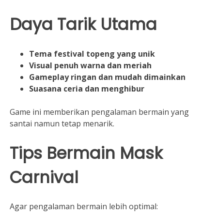
Daya Tarik Utama
Tema festival topeng yang unik
Visual penuh warna dan meriah
Gameplay ringan dan mudah dimainkan
Suasana ceria dan menghibur
Game ini memberikan pengalaman bermain yang
santai namun tetap menarik.
Tips Bermain Mask
Carnival
Agar pengalaman bermain lebih optimal: