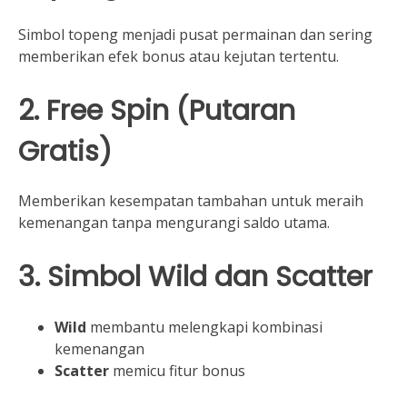
Simbol topeng menjadi pusat permainan dan sering
memberikan efek bonus atau kejutan tertentu.
2. Free Spin (Putaran
Gratis)
Memberikan kesempatan tambahan untuk meraih
kemenangan tanpa mengurangi saldo utama.
3. Simbol Wild dan Scatter
Wild
membantu melengkapi kombinasi
kemenangan
Scatter
memicu fitur bonus