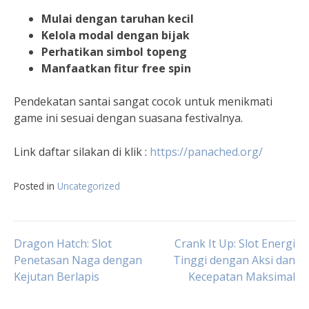
Mulai dengan taruhan kecil
Kelola modal dengan bijak
Perhatikan simbol topeng
Manfaatkan fitur free spin
Pendekatan santai sangat cocok untuk menikmati
game ini sesuai dengan suasana festivalnya.
Link daftar silakan di klik :
https://panached.org/
Posted in
Uncategorized
Navigasi
Dragon Hatch: Slot
Crank It Up: Slot Energi
Penetasan Naga dengan
Tinggi dengan Aksi dan
Kejutan Berlapis
Kecepatan Maksimal
pos