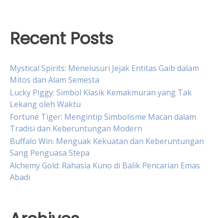
Recent Posts
Mystical Spirits: Menelusuri Jejak Entitas Gaib dalam
Mitos dan Alam Semesta
Lucky Piggy: Simbol Klasik Kemakmuran yang Tak
Lekang oleh Waktu
Fortune Tiger: Mengintip Simbolisme Macan dalam
Tradisi dan Keberuntungan Modern
Buffalo Win: Menguak Kekuatan dan Keberuntungan
Sang Penguasa Stepa
Alchemy Gold: Rahasia Kuno di Balik Pencarian Emas
Abadi