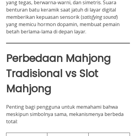
yang tegas, berwarna-warni, dan simetris. Suara
benturan batu keramik saat jatuh di layar digital
memberikan kepuasan sensorik (
satisfying sound
)
yang memicu hormon dopamin, membuat pemain
betah berlama-lama di depan layar.
Perbedaan Mahjong
Tradisional vs Slot
Mahjong
Penting bagi pengguna untuk memahami bahwa
meskipun simbolnya sama, mekanismenya berbeda
total: