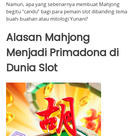
Namun, apa yang sebenarnya membuat Mahjong
begitu “candu” bagi para pemain slot dibanding tema
buah-buahan atau mitologi Yunani?
Alasan Mahjong
Menjadi Primadona di
Dunia Slot