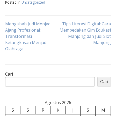
Posted in
Uncategorized
Navigasi
Mengubah Judi Menjadi
Tips Literasi Digital: Cara
Ajang Profesional:
Membedakan Gim Edukasi
Transformasi
Mahjong dan Judi Slot
pos
Ketangkasan Menjadi
Mahjong
Olahraga
Cari
Cari
Agustus 2026
S
S
R
K
J
S
M