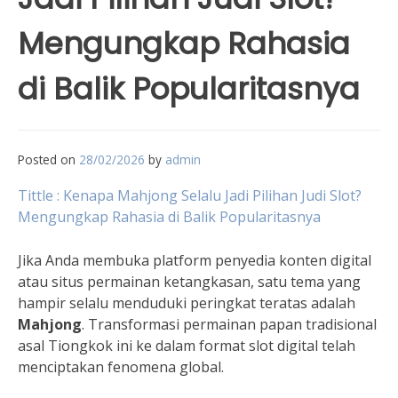
Mengungkap Rahasia
di Balik Popularitasnya
Posted on
28/02/2026
by
admin
Tittle : Kenapa Mahjong Selalu Jadi Pilihan Judi Slot?
Mengungkap Rahasia di Balik Popularitasnya
Jika Anda membuka platform penyedia konten digital
atau situs permainan ketangkasan, satu tema yang
hampir selalu menduduki peringkat teratas adalah
Mahjong
. Transformasi permainan papan tradisional
asal Tiongkok ini ke dalam format slot digital telah
menciptakan fenomena global.