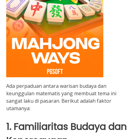
Ada perpaduan antara warisan budaya dan
keunggulan matematis yang membuat tema ini
sangat laku di pasaran. Berikut adalah faktor
utamanya:
1. Familiaritas Budaya dan