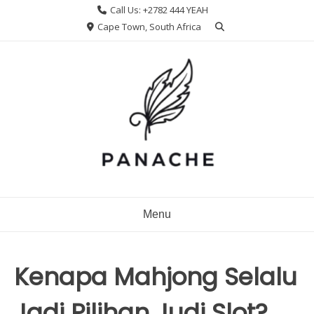
Skip
Call Us: +2782 444 YEAH
to
Cape Town, South Africa
content
Menu
Kenapa Mahjong Selalu
Jadi Pilihan Judi Slot?