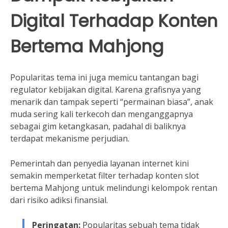
Digital Terhadap Konten
Bertema Mahjong
Popularitas tema ini juga memicu tantangan bagi
regulator kebijakan digital. Karena grafisnya yang
menarik dan tampak seperti “permainan biasa”, anak
muda sering kali terkecoh dan menganggapnya
sebagai gim ketangkasan, padahal di baliknya
terdapat mekanisme perjudian.
Pemerintah dan penyedia layanan internet kini
semakin memperketat filter terhadap konten slot
bertema Mahjong untuk melindungi kelompok rentan
dari risiko adiksi finansial.
Peringatan:
Popularitas sebuah tema tidak