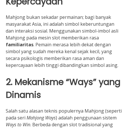
Kepercayaan
Mahjong bukan sekadar permainan; bagi banyak
masyarakat Asia, ini adalah simbol keberuntungan
dan interaksi sosial. Menggunakan simbol-imbol asli
Mahjong pada mesin slot memberikan rasa
familiaritas
. Pemain merasa lebih dekat dengan
simbol yang sudah mereka kenal sejak kecil, yang
secara psikologis memberikan rasa aman dan
kepercayaan lebih tinggi dibandingkan simbol asing.
2. Mekanisme “Ways” yang
Dinamis
Salah satu alasan teknis populernya Mahjong (seperti
pada seri
Mahjong Ways
) adalah penggunaan sistem
Ways to Win
. Berbeda dengan slot tradisional yang