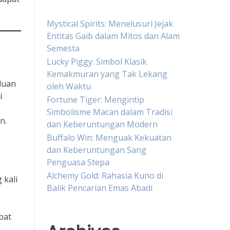
Mystical Spirits: Menelusuri Jejak
Entitas Gaib dalam Mitos dan Alam
Semesta
Lucky Piggy: Simbol Klasik
Kemakmuran yang Tak Lekang
duan
oleh Waktu
i
Fortune Tiger: Mengintip
Simbolisme Macan dalam Tradisi
n.
dan Keberuntungan Modern
Buffalo Win: Menguak Kekuatan
dan Keberuntungan Sang
Penguasa Stepa
Alchemy Gold: Rahasia Kuno di
g kali
Balik Pencarian Emas Abadi
pat