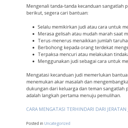
Mengenali tanda-tanda kecanduan sangatlah pe
berikut, segera cari bantuan:
Selalu memikirkan judi atau cara untuk m
Merasa gelisah atau mudah marah saat m
Terus-menerus menaikkan jumlah taruha
Berbohong kepada orang terdekat mengen
Terpaksa mencuri atau melakukan tindaka
Menggunakan judi sebagai cara untuk mela
Mengatasi kecanduan judi memerlukan bantuan
menemukan akar masalah dan mengembangkan st
dukungan dari keluarga dan teman sangatlah 
adalah langkah pertama menuju pemulihan.
CARA MENGATASI TERHINDARI DARI JERATAN J
Posted in
Uncategorized