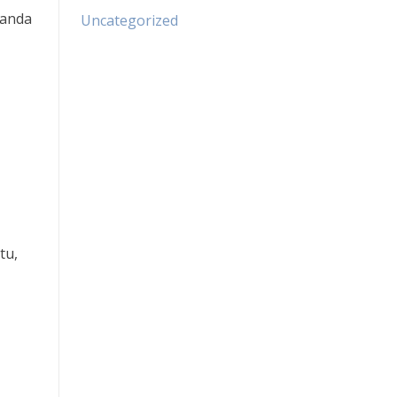
tanda
Uncategorized
tu,