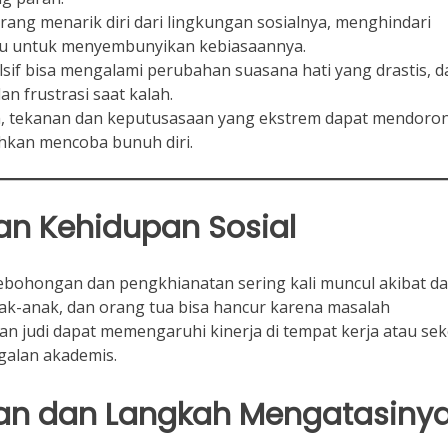
ng menarik diri dari lingkungan sosialnya, menghindari
au untuk menyembunyikan kebiasaannya.
if bisa mengalami perubahan suasana hati yang drastis, d
 frustrasi saat kalah.
, tekanan dan keputusasaan yang ekstrem dapat mendoro
ahkan mencoba bunuh diri.
n Kehidupan Sosial
Kebohongan dan pengkhianatan sering kali muncul akibat da
ak-anak, dan orang tua bisa hancur karena masalah
an judi dapat memengaruhi kinerja di tempat kerja atau sek
galan akademis.
n dan Langkah Mengatasiny