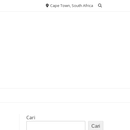
Cape Town, South Africa
Cari
Cari