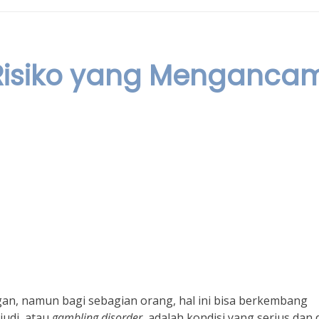
Risiko yang Menganca
gan, namun bagi sebagian orang, hal ini bisa berkembang
udi, atau
gambling disorder
, adalah kondisi yang serius dan