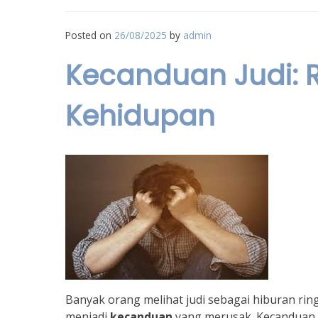
Posted on
26/08/2025
by
admin
Kecanduan Judi: 
Kehidupan
Banyak orang melihat judi sebagai hiburan rin
menjadi
kecanduan
yang merusak. Kecanduan j