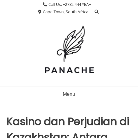
Skip
Call Us: +2782 444 YEAH
to
Cape Town, South Africa
content
Menu
Kasino dan Perjudian di
Kazakhstan: Antara