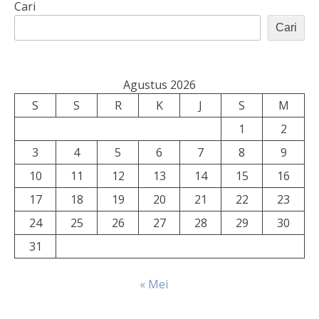
Cari
Cari
Agustus 2026
S
S
R
K
J
S
M
1
2
3
4
5
6
7
8
9
10
11
12
13
14
15
16
17
18
19
20
21
22
23
24
25
26
27
28
29
30
31
« Mei