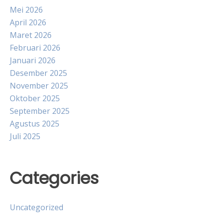
Mei 2026
April 2026
Maret 2026
Februari 2026
Januari 2026
Desember 2025
November 2025
Oktober 2025
September 2025
Agustus 2025
Juli 2025
Categories
Uncategorized