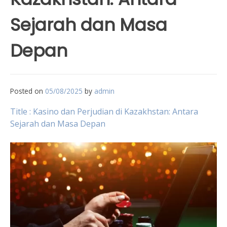
Sejarah dan Masa
Depan
Posted on
05/08/2025
by
admin
Title : Kasino dan Perjudian di Kazakhstan: Antara
Sejarah dan Masa Depan