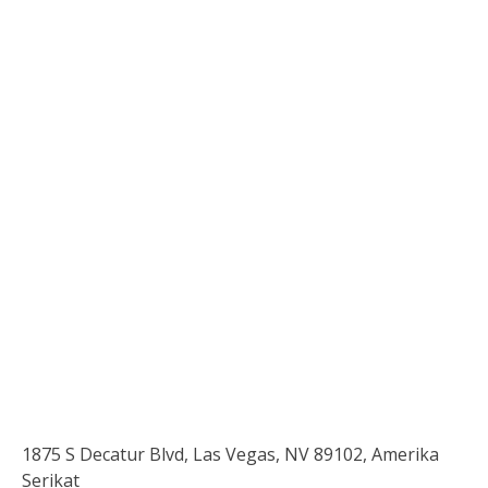
1875 S Decatur Blvd, Las Vegas, NV 89102, Amerika
Serikat