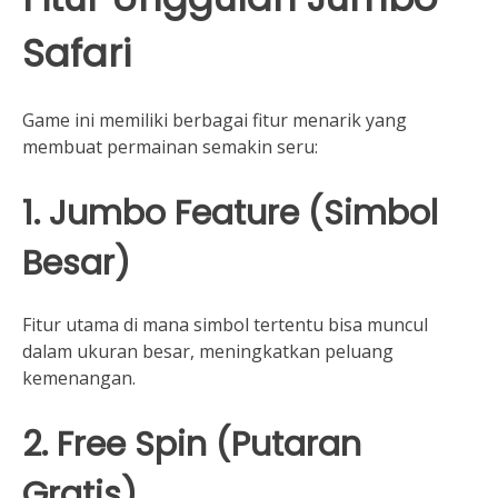
Safari
Game ini memiliki berbagai fitur menarik yang
membuat permainan semakin seru:
1. Jumbo Feature (Simbol
Besar)
Fitur utama di mana simbol tertentu bisa muncul
dalam ukuran besar, meningkatkan peluang
kemenangan.
2. Free Spin (Putaran
Gratis)