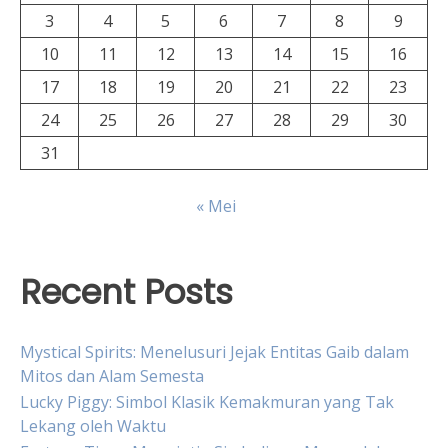
3
4
5
6
7
8
9
10
11
12
13
14
15
16
17
18
19
20
21
22
23
24
25
26
27
28
29
30
31
« Mei
Recent Posts
Mystical Spirits: Menelusuri Jejak Entitas Gaib dalam
Mitos dan Alam Semesta
Lucky Piggy: Simbol Klasik Kemakmuran yang Tak
Lekang oleh Waktu