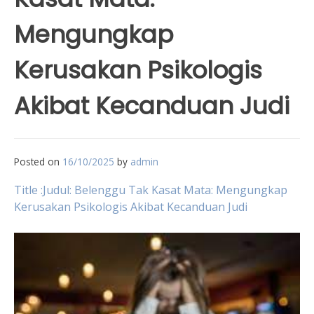
Mengungkap
Kerusakan Psikologis
Akibat Kecanduan Judi
Posted on
16/10/2025
by
admin
Title :Judul: Belenggu Tak Kasat Mata: Mengungkap
Kerusakan Psikologis Akibat Kecanduan Judi