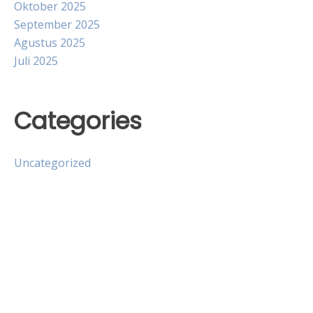
Oktober 2025
September 2025
Agustus 2025
Juli 2025
Categories
Uncategorized