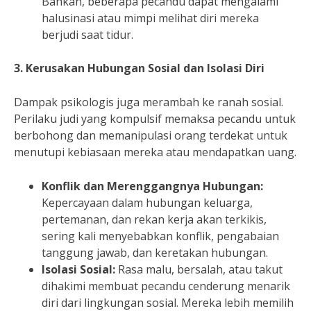
Bahkan, beberapa pecandu dapat mengalami
halusinasi atau mimpi melihat diri mereka
berjudi saat tidur.
3. Kerusakan Hubungan Sosial dan Isolasi Diri
Dampak psikologis juga merambah ke ranah sosial.
Perilaku judi yang kompulsif memaksa pecandu untuk
berbohong dan memanipulasi orang terdekat untuk
menutupi kebiasaan mereka atau mendapatkan uang.
Konflik dan Merenggangnya Hubungan:
Kepercayaan dalam hubungan keluarga,
pertemanan, dan rekan kerja akan terkikis,
sering kali menyebabkan konflik, pengabaian
tanggung jawab, dan keretakan hubungan.
Isolasi Sosial:
Rasa malu, bersalah, atau takut
dihakimi membuat pecandu cenderung menarik
diri dari lingkungan sosial. Mereka lebih memilih