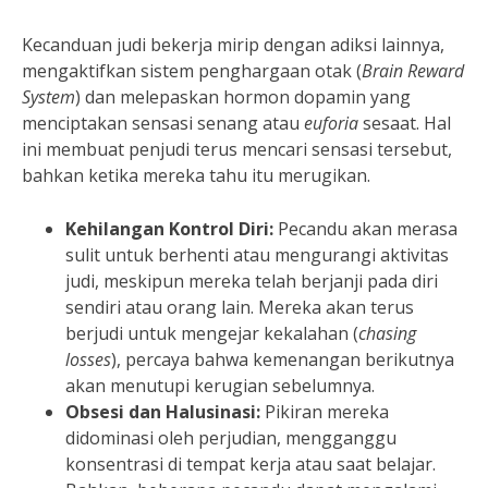
Kecanduan judi bekerja mirip dengan adiksi lainnya,
mengaktifkan sistem penghargaan otak (
Brain Reward
System
) dan melepaskan hormon dopamin yang
menciptakan sensasi senang atau
euforia
sesaat. Hal
ini membuat penjudi terus mencari sensasi tersebut,
bahkan ketika mereka tahu itu merugikan.
Kehilangan Kontrol Diri:
Pecandu akan merasa
sulit untuk berhenti atau mengurangi aktivitas
judi, meskipun mereka telah berjanji pada diri
sendiri atau orang lain. Mereka akan terus
berjudi untuk mengejar kekalahan (
chasing
losses
), percaya bahwa kemenangan berikutnya
akan menutupi kerugian sebelumnya.
Obsesi dan Halusinasi:
Pikiran mereka
didominasi oleh perjudian, mengganggu
konsentrasi di tempat kerja atau saat belajar.