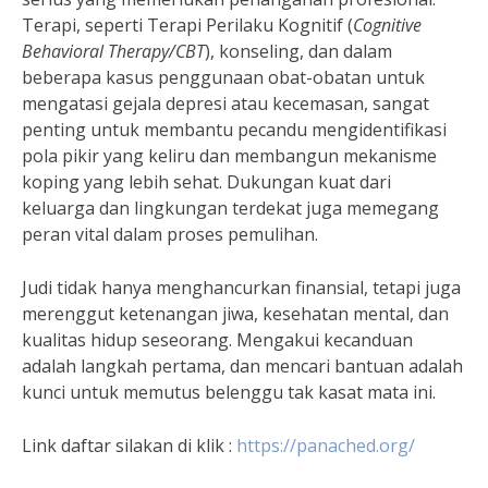
Terapi, seperti Terapi Perilaku Kognitif (
Cognitive
Behavioral Therapy/CBT
), konseling, dan dalam
beberapa kasus penggunaan obat-obatan untuk
mengatasi gejala depresi atau kecemasan, sangat
penting untuk membantu pecandu mengidentifikasi
pola pikir yang keliru dan membangun mekanisme
koping yang lebih sehat. Dukungan kuat dari
keluarga dan lingkungan terdekat juga memegang
peran vital dalam proses pemulihan.
Judi tidak hanya menghancurkan finansial, tetapi juga
merenggut ketenangan jiwa, kesehatan mental, dan
kualitas hidup seseorang. Mengakui kecanduan
adalah langkah pertama, dan mencari bantuan adalah
kunci untuk memutus belenggu tak kasat mata ini.
Link daftar silakan di klik :
https://panached.org
/