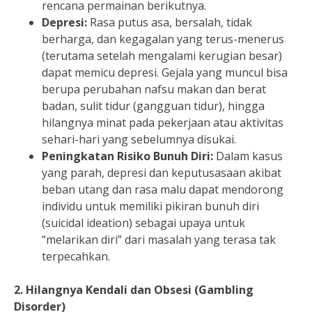
rencana permainan berikutnya.
Depresi:
Rasa putus asa, bersalah, tidak
berharga, dan kegagalan yang terus-menerus
(terutama setelah mengalami kerugian besar)
dapat memicu depresi. Gejala yang muncul bisa
berupa perubahan nafsu makan dan berat
badan, sulit tidur (gangguan tidur), hingga
hilangnya minat pada pekerjaan atau aktivitas
sehari-hari yang sebelumnya disukai.
Peningkatan Risiko Bunuh Diri:
Dalam kasus
yang parah, depresi dan keputusasaan akibat
beban utang dan rasa malu dapat mendorong
individu untuk memiliki pikiran bunuh diri
(suicidal ideation) sebagai upaya untuk
“melarikan diri” dari masalah yang terasa tak
terpecahkan.
2. Hilangnya Kendali dan Obsesi (Gambling
Disorder)