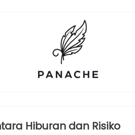
tara Hiburan dan Risiko