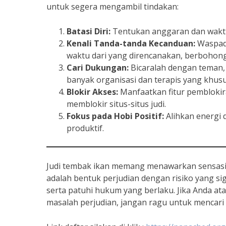
untuk segera mengambil tindakan:
Batasi Diri:
Tentukan anggaran dan waktu 
Kenali Tanda-tanda Kecanduan:
Waspada
waktu dari yang direncanakan, berbohong
Cari Dukungan:
Bicaralah dengan teman, k
banyak organisasi dan terapis yang khu
Blokir Akses:
Manfaatkan fitur pemblokiran
memblokir situs-situs judi.
Fokus pada Hobi Positif:
Alihkan energi d
produktif.
Judi tembak ikan memang menawarkan sensasi y
adalah bentuk perjudian dengan risiko yang sig
serta patuhi hukum yang berlaku. Jika Anda a
masalah perjudian, jangan ragu untuk mencari