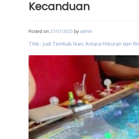
Kecanduan
Posted on
27/07/2025
by
admin
Title : Judi Tembak Ikan: Antara Hiburan dan R