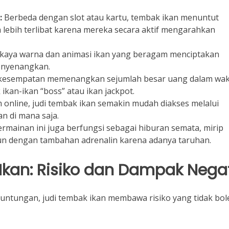
:
Berbeda dengan slot atau kartu, tembak ikan menuntut
 lebih terlibat karena mereka secara aktif mengarahkan
 kaya warna dan animasi ikan yang beragam menciptakan
enyenangkan.
kesempatan memenangkan sejumlah besar uang dalam wa
ikan-ikan “boss” atau ikan jackpot.
online, judi tembak ikan semakin mudah diakses melalui
n di mana saja.
rmainan ini juga berfungsi sebagai hiburan semata, mirip
n dengan tambahan adrenalin karena adanya taruhan.
Ikan: Risiko dan Dampak Negat
ntungan, judi tembak ikan membawa risiko yang tidak bol