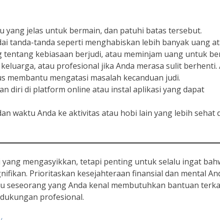
yang jelas untuk bermain, dan patuhi batas tersebut.
i tanda-tanda seperti menghabiskan lebih banyak uang a
 tentang kebiasaan berjudi, atau meminjam uang untuk ber
eluarga, atau profesional jika Anda merasa sulit berhenti.
sus membantu mengatasi masalah kecanduan judi.
 diri di platform online atau instal aplikasi yang dapat
an waktu Anda ke aktivitas atau hobi lain yang lebih sehat 
ang mengasyikkan, tetapi penting untuk selalu ingat bahw
nifikan. Prioritaskan kesejahteraan finansial dan mental An
tau seseorang yang Anda kenal membutuhkan bantuan terka
 dukungan profesional.