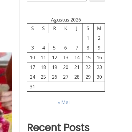
Agustus 2026
S
S
R
K
J
S
M
1
2
3
4
5
6
7
8
9
10
11
12
13
14
15
16
17
18
19
20
21
22
23
24
25
26
27
28
29
30
31
« Mei
Recent Posts