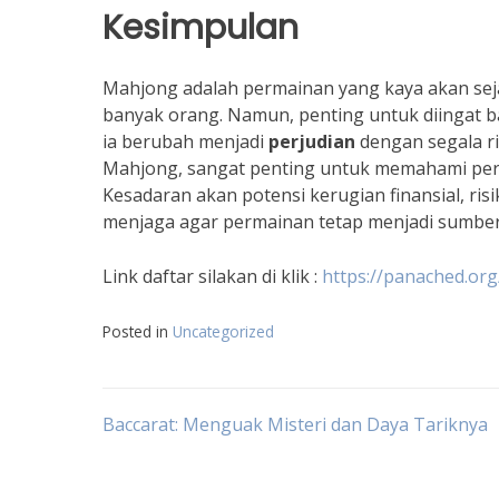
Kesimpulan
Mahjong adalah permainan yang kaya akan sej
banyak orang. Namun, penting untuk diingat b
ia berubah menjadi
perjudian
dengan segala r
Mahjong, sangat penting untuk memahami perb
Kesadaran akan potensi kerugian finansial, ri
menjaga agar permainan tetap menjadi sumbe
Link daftar silakan di klik :
https://panached.org
Posted in
Uncategorized
Navigasi
Baccarat: Menguak Misteri dan Daya Tariknya
pos