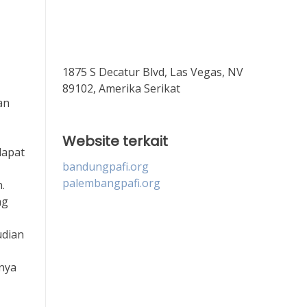
1875 S Decatur Blvd, Las Vegas, NV
89102, Amerika Serikat
an
Website terkait
dapat
bandungpafi.org
palembangpafi.org
.
ng
udian
nya