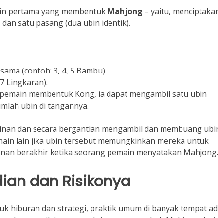
ain pertama yang membentuk
Mahjong
– yaitu, menciptaka
 dan satu pasang (dua ubin identik).
sama (contoh: 3, 4, 5 Bambu).
 7 Lingkaran).
g pemain membentuk Kong, ia dapat mengambil satu ubin
umlah ubin di tangannya.
ainan dan secara bergantian mengambil dan membuang ubin
main lain jika ubin tersebut memungkinkan mereka untuk
nan berakhir ketika seorang pemain menyatakan Mahjong.
ian dan Risikonya
k hiburan dan strategi, praktik umum di banyak tempat ad