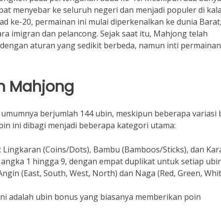
pat menyebar ke seluruh negeri dan menjadi populer di ka
 ke-20, permainan ini mulai diperkenalkan ke dunia Barat
ra imigran dan pelancong. Sejak saat itu, Mahjong telah
 dengan aturan yang sedikit berbeda, namun inti permaina
n Mahjong
 umumnya berjumlah 144 ubin, meskipun beberapa variasi 
ubin ini dibagi menjadi beberapa kategori utama:
is: Lingkaran (Coins/Dots), Bambu (Bamboos/Sticks), dan Kar
 angka 1 hingga 9, dengan empat duplikat untuk setiap ubin
 Angin (East, South, West, North) dan Naga (Red, Green, Whit
ni adalah ubin bonus yang biasanya memberikan poin