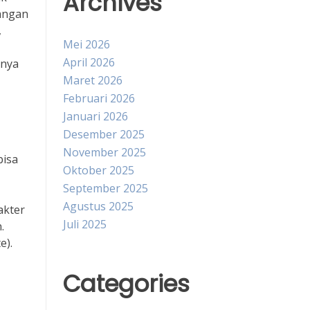
Archives
langan
,
Mei 2026
April 2026
nnya
Maret 2026
Februari 2026
Januari 2026
Desember 2025
November 2025
bisa
Oktober 2025
September 2025
Agustus 2025
akter
Juli 2025
.
e).
Categories