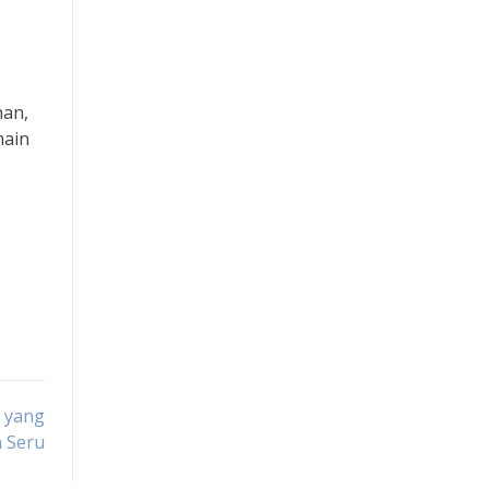
han,
main
u yang
 Seru