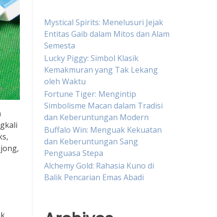
Mystical Spirits: Menelusuri Jejak
Entitas Gaib dalam Mitos dan Alam
Semesta
Lucky Piggy: Simbol Klasik
Kemakmuran yang Tak Lekang
oleh Waktu
Fortune Tiger: Mengintip
Simbolisme Macan dalam Tradisi
a
dan Keberuntungan Modern
gkali
Buffalo Win: Menguak Kekuatan
ks,
dan Keberuntungan Sang
jong,
Penguasa Stepa
Alchemy Gold: Rahasia Kuno di
Balik Pencarian Emas Abadi
ak