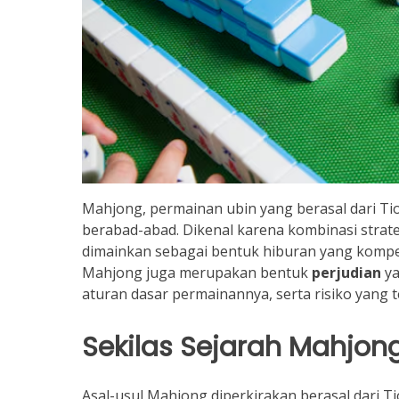
Mahjong, permainan ubin yang berasal dari Tio
berabad-abad. Dikenal karena kombinasi strate
dimainkan sebagai bentuk hiburan yang kompeti
Mahjong juga merupakan bentuk
perjudian
ya
aturan dasar permainannya, serta risiko yang t
Sekilas Sejarah Mahjon
Asal-usul Mahjong diperkirakan berasal dari 