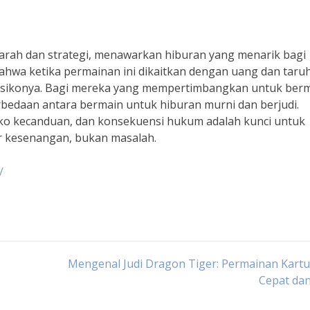
arah dan strategi, menawarkan hiburan yang menarik bagi
ahwa ketika permainan ini dikaitkan dengan uang dan taru
isikonya. Bagi mereka yang mempertimbangkan untuk ber
edaan antara bermain untuk hiburan murni dan berjudi.
siko kecanduan, dan konsekuensi hukum adalah kunci untuk
r kesenangan, bukan masalah.
/
Mengenal Judi Dragon Tiger: Permainan Kart
Cepat dan