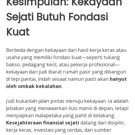
Kesimpulan: Kekayaan
Sejati Butuh Fondasi
Kuat
Berbeda dengan kekayaan dari hasil kerja keras atau
usaha yang memiliki fondasi kuat—seperti tukang
bakso, pedagang kecil, atau pekerja profesional—
kekayaan dari judi ibarat rumah pasir yang dibangun
di tepi pantai, indah sesaat namun pasti akan
hanyut
oleh ombak kekalahan
.
Judi bukanlah jalan pintas menuju kekayaan. Ia adalah
jebakan yang menawarkan ilusi manis di depan, tetapi
menyiapkan malapetaka yang pahit di belakang.
Kesejahteraan finansial sejati
datang dari disiplin,
kerja keras, investasi yang cerdas, dan sumber