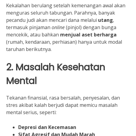
Kekalahan berulang setelah kemenangan awal akan
menguras seluruh tabungan. Parahnya, banyak
pecandu judi akan mencari dana melalui
utang
,
termasuk pinjaman
online
(pinjol) dengan bunga
mencekik, atau bahkan
menjual aset berharga
(rumah, kendaraan, perhiasan) hanya untuk modal
taruhan berikutnya.
2. Masalah Kesehatan
Mental
Tekanan finansial, rasa bersalah, penyesalan, dan
stres akibat kalah berjudi dapat memicu masalah
mental serius, seperti:
Depresi dan Kecemasan
Sifat Agresif dan Mudah Marah