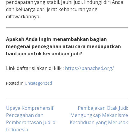
pendapatan yang stabil. Jauhi judi, lindungi diri Anda
dan keluarga dari jerat kehancuran yang
ditawarkannya.
Apakah Anda ingin menambahkan bagian
mengenai pencegahan atau cara mendapatkan
bantuan untuk kecanduan judi?
Link daftar silakan di klik :
https://panached.org
/
Posted in
Uncategorized
Navigasi
Upaya Komprehensif:
Pembajakan Otak Judi:
Pencegahan dan
Mengungkap Mekanisme
Pemberantasan Judi di
Kecanduan yang Merusak
pos
Indonesia