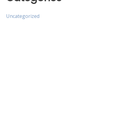
Uncategorized