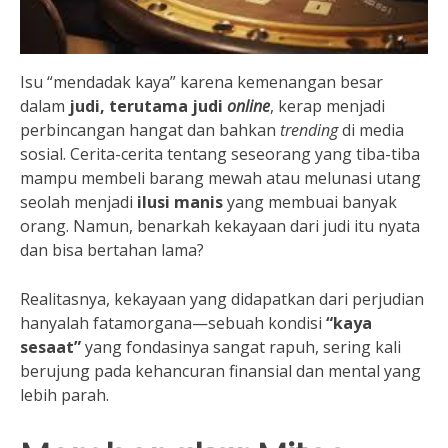
Isu “mendadak kaya” karena kemenangan besar
dalam
judi, terutama judi
online
, kerap menjadi
perbincangan hangat dan bahkan
trending
di media
sosial. Cerita-cerita tentang seseorang yang tiba-tiba
mampu membeli barang mewah atau melunasi utang
seolah menjadi
ilusi manis
yang membuai banyak
orang. Namun, benarkah kekayaan dari judi itu nyata
dan bisa bertahan lama?
Realitasnya, kekayaan yang didapatkan dari perjudian
hanyalah fatamorgana—sebuah kondisi
“kaya
sesaat”
yang fondasinya sangat rapuh, sering kali
berujung pada kehancuran finansial dan mental yang
lebih parah.