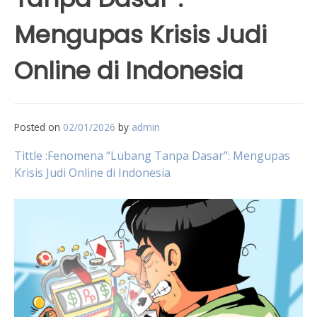
Mengupas Krisis Judi
Online di Indonesia
Posted on
02/01/2026
by
admin
Tittle :Fenomena “Lubang Tanpa Dasar”: Mengupas
Krisis Judi Online di Indonesia