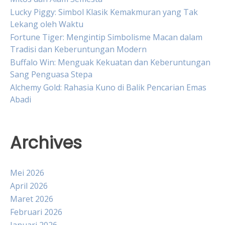
Lucky Piggy: Simbol Klasik Kemakmuran yang Tak
Lekang oleh Waktu
Fortune Tiger: Mengintip Simbolisme Macan dalam
Tradisi dan Keberuntungan Modern
Buffalo Win: Menguak Kekuatan dan Keberuntungan
Sang Penguasa Stepa
Alchemy Gold: Rahasia Kuno di Balik Pencarian Emas
Abadi
Archives
Mei 2026
April 2026
Maret 2026
Februari 2026