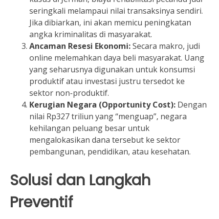
seringkali melampaui nilai transaksinya sendiri.
Jika dibiarkan, ini akan memicu peningkatan
angka kriminalitas di masyarakat.
Ancaman Resesi Ekonomi:
Secara makro, judi
online melemahkan daya beli masyarakat. Uang
yang seharusnya digunakan untuk konsumsi
produktif atau investasi justru tersedot ke
sektor non-produktif.
Kerugian Negara (Opportunity Cost):
Dengan
nilai Rp327 triliun yang “menguap”, negara
kehilangan peluang besar untuk
mengalokasikan dana tersebut ke sektor
pembangunan, pendidikan, atau kesehatan.
Solusi dan Langkah
Preventif