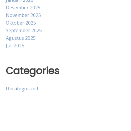
Januari 2026
Desember 2025
November 2025
Oktober 2025
September 2025
Agustus 2025
Juli 2025
Categories
Uncategorized