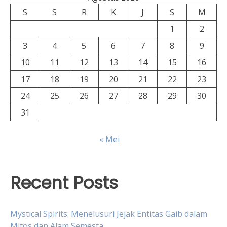
S
S
R
K
J
S
M
1
2
3
4
5
6
7
8
9
10
11
12
13
14
15
16
17
18
19
20
21
22
23
24
25
26
27
28
29
30
31
« Mei
Recent Posts
Mystical Spirits: Menelusuri Jejak Entitas Gaib dalam
Mitos dan Alam Semesta