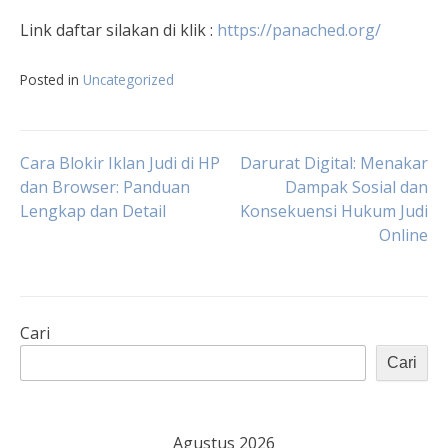
Link daftar silakan di klik :
https://panached.org/
Posted in
Uncategorized
Navigasi
Cara Blokir Iklan Judi di HP
Darurat Digital: Menakar
dan Browser: Panduan
Dampak Sosial dan
Lengkap dan Detail
Konsekuensi Hukum Judi
pos
Online
Cari
Cari
Agustus 2026