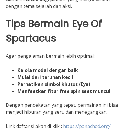
dengan tema sejarah dan aksi.
Tips Bermain Eye Of
Spartacus
Agar pengalaman bermain lebih optimal:
Kelola modal dengan baik
Mulai dari taruhan kecil
Perhatikan simbol khusus (Eye)
Manfaatkan fitur free spin saat muncul
Dengan pendekatan yang tepat, permainan ini bisa
menjadi hiburan yang seru dan menegangkan.
Link daftar silakan di klik :
https://panached.org/