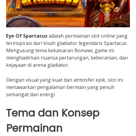
Eye Of Spartacus
adalah permainan slot online yang
terinspirasi dari kisah gladiator legendaris Spartacus.
Mengusung tema kekaisaran Romawi, game ini
menghadirkan nuansa pertarungan, keberanian, dan
kejayaan di arena gladiator.
Dengan visual yang kuat dan atmosfer epik, slot ini
menawarkan pengalaman bermain yang penuh
semangat dan energi.
Tema dan Konsep
Permainan