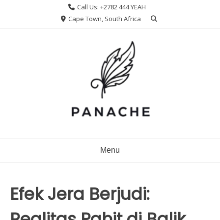
Skip
Call Us: +2782 444 YEAH
to
Cape Town, South Africa
content
Menu
Efek Jera Berjudi:
Realitas Pahit di Balik