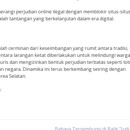
angi perjudian online ilegal dengan memblokir situs-situ
alah tantangan yang berkelanjutan dalam era digital.
ah cerminan dari keseimbangan yang rumit antara tradisi,
entara larangan ketat diberlakukan untuk melindungi warg
ris dan mengizinkan bentuk perjudian terbatas seperti lot
an negara. Dinamika ini terus berkembang seiring dengan
rea Selatan.
/
Bahaya Tersembunyi di Balik “Judi 