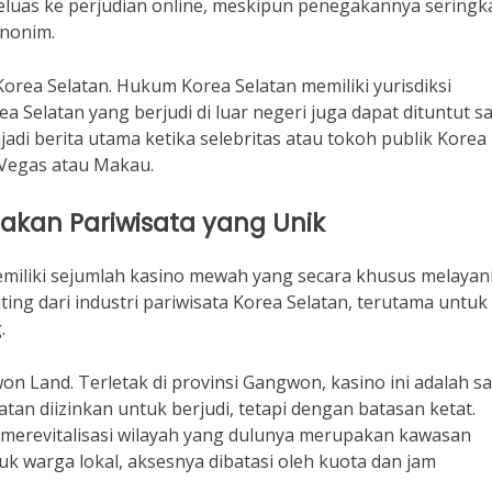
luas ke perjudian online, meskipun penegakannya seringka
anonim.
Korea Selatan. Hukum Korea Selatan memiliki yurisdiksi
ea Selatan yang berjudi di luar negeri juga dapat dituntut s
jadi berita utama ketika selebritas atau tokoh publik Korea
s Vegas atau Makau.
jakan Pariwisata yang Unik
miliki sejumlah kasino mewah yang secara khusus melayani
ing dari industri pariwisata Korea Selatan, terutama untuk
.
on Land. Terletak di provinsi Gangwon, kasino ini adalah sa
an diizinkan untuk berjudi, tetapi dengan batasan ketat.
 merevitalisasi wilayah yang dulunya merupakan kawasan
 warga lokal, aksesnya dibatasi oleh kuota dan jam