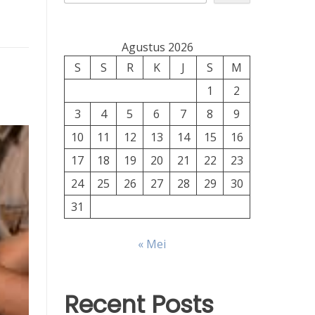
Agustus 2026
S
S
R
K
J
S
M
1
2
3
4
5
6
7
8
9
10
11
12
13
14
15
16
17
18
19
20
21
22
23
24
25
26
27
28
29
30
31
« Mei
Recent Posts