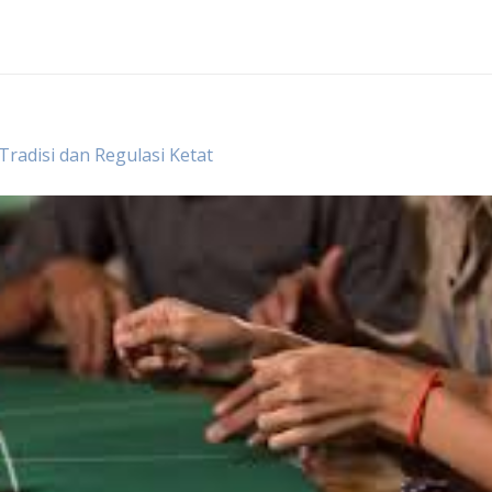
 Tradisi dan Regulasi Ketat