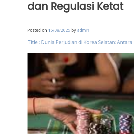
dan Regulasi Ketat
Posted on
15/08/2025
by
admin
Title : Dunia Perjudian di Korea Selatan: Antara