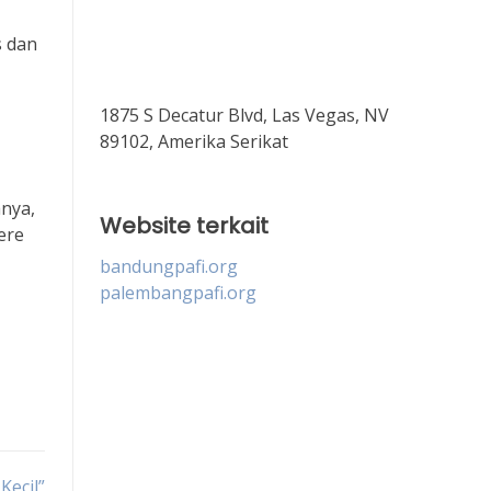
s dan
1875 S Decatur Blvd, Las Vegas, NV
89102, Amerika Serikat
anya,
Website terkait
ere
bandungpafi.org
palembangpafi.org
Kecil”