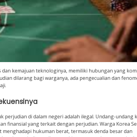
s dan kemajuan teknologinya, memiliki hubungan yang kom
udian dilarang bagi warganya, ada pengecualian dan feno
ji.
sekuensinya
 perjudian di dalam negeri adalah ilegal. Undang-undang k
n finansial yang terkait dengan perjudian. Warga Korea Se
pat menghadapi hukuman berat, termasuk denda besar dan