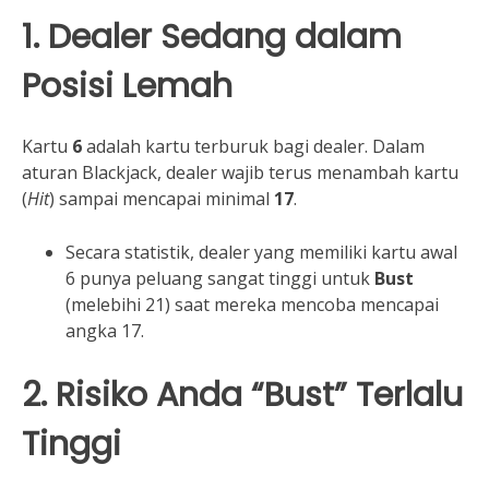
1. Dealer Sedang dalam
Posisi Lemah
Kartu
6
adalah kartu terburuk bagi dealer. Dalam
aturan Blackjack, dealer wajib terus menambah kartu
(
Hit
) sampai mencapai minimal
17
.
Secara statistik, dealer yang memiliki kartu awal
6 punya peluang sangat tinggi untuk
Bust
(melebihi 21) saat mereka mencoba mencapai
angka 17.
2. Risiko Anda “Bust” Terlalu
Tinggi