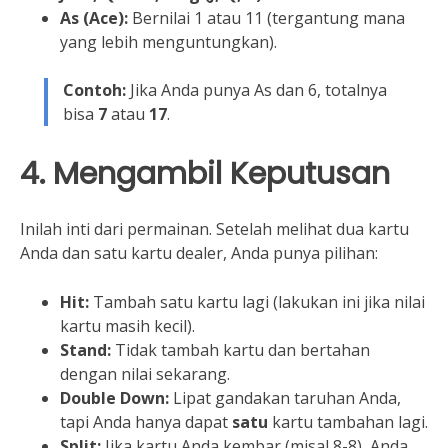
As (Ace):
Bernilai 1 atau 11 (tergantung mana
yang lebih menguntungkan).
Contoh:
Jika Anda punya As dan 6, totalnya
bisa
7
atau
17
.
4. Mengambil Keputusan
Inilah inti dari permainan. Setelah melihat dua kartu
Anda dan satu kartu dealer, Anda punya pilihan:
Hit:
Tambah satu kartu lagi (lakukan ini jika nilai
kartu masih kecil).
Stand:
Tidak tambah kartu dan bertahan
dengan nilai sekarang.
Double Down:
Lipat gandakan taruhan Anda,
tapi Anda hanya dapat
satu
kartu tambahan lagi.
Split:
Jika kartu Anda kembar (misal 8-8), Anda