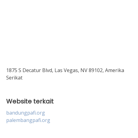
1875 S Decatur Blvd, Las Vegas, NV 89102, Amerika
Serikat
Website terkait
bandungpafi.org
palembangpafi.org