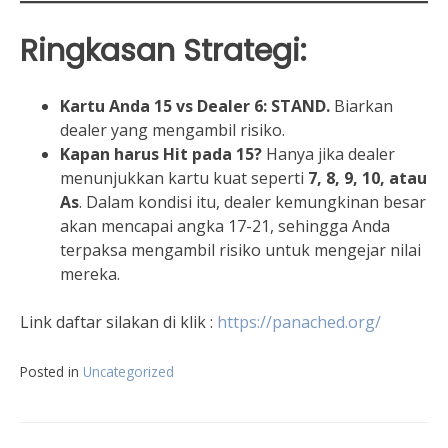
Ringkasan Strategi:
Kartu Anda 15 vs Dealer 6:
STAND.
Biarkan
dealer yang mengambil risiko.
Kapan harus Hit pada 15?
Hanya jika dealer
menunjukkan kartu kuat seperti
7, 8, 9, 10, atau
As
. Dalam kondisi itu, dealer kemungkinan besar
akan mencapai angka 17-21, sehingga Anda
terpaksa mengambil risiko untuk mengejar nilai
mereka.
Link daftar silakan di klik :
https://panached.org/
Posted in
Uncategorized