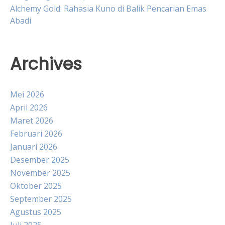
Alchemy Gold: Rahasia Kuno di Balik Pencarian Emas
Abadi
Archives
Mei 2026
April 2026
Maret 2026
Februari 2026
Januari 2026
Desember 2025
November 2025
Oktober 2025
September 2025
Agustus 2025
Juli 2025