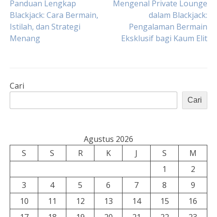
Navigasi
Panduan Lengkap
Mengenal Private Lounge
Blackjack: Cara Bermain,
dalam Blackjack:
Istilah, dan Strategi
Pengalaman Bermain
pos
Menang
Eksklusif bagi Kaum Elit
Cari
Cari
Agustus 2026
S
S
R
K
J
S
M
1
2
3
4
5
6
7
8
9
10
11
12
13
14
15
16
17
18
19
20
21
22
23