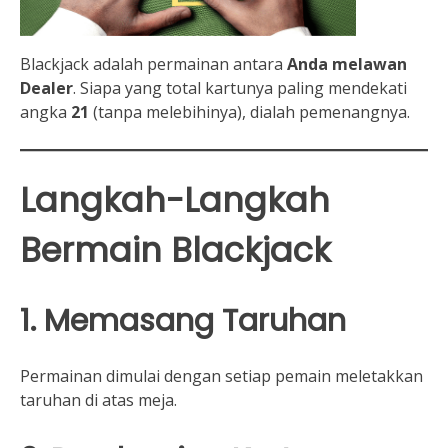
Blackjack adalah permainan antara
Anda melawan
Dealer
. Siapa yang total kartunya paling mendekati
angka
21
(tanpa melebihinya), dialah pemenangnya.
Langkah-Langkah
Bermain Blackjack
1. Memasang Taruhan
Permainan dimulai dengan setiap pemain meletakkan
taruhan di atas meja.