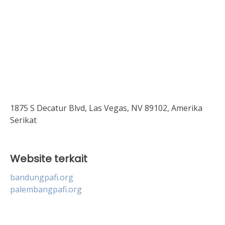
1875 S Decatur Blvd, Las Vegas, NV 89102, Amerika
Serikat
Website terkait
bandungpafi.org
palembangpafi.org