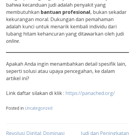
bahwa kecanduan judi adalah penyakit yang
membutuhkan
bantuan profesional
, bukan sekadar
kekurangan moral. Dukungan dan pemahaman
adalah kunci untuk menarik kembali individu dari
lubang hitam kehancuran yang ditawarkan oleh judi
online
.
Apakah Anda ingin menambahkan detail spesifik lain,
seperti solusi atau upaya pencegahan, ke dalam
artikel ini?
Link daftar silakan di klik :
https://panached.org
/
Posted in
Uncategorized
Revolusi Digital: Dominasi
Judi dan Peningkatan