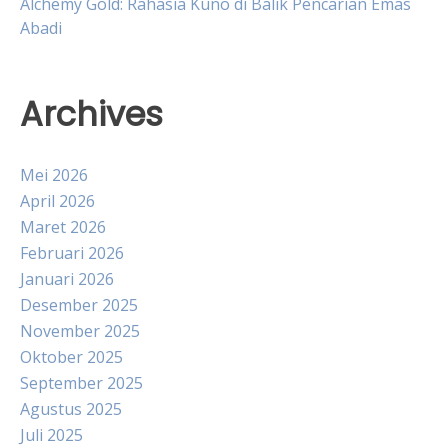
Alchemy Gold: Rahasia Kuno di Balik Pencarian Emas
Abadi
Archives
Mei 2026
April 2026
Maret 2026
Februari 2026
Januari 2026
Desember 2025
November 2025
Oktober 2025
September 2025
Agustus 2025
Juli 2025