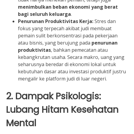
menimbulkan beban ekonomi yang berat
bagi seluruh keluarga
.
Penurunan Produktivitas Kerja:
Stres dan
fokus yang terpecah akibat judi membuat
pemain sulit berkonsentrasi pada pekerjaan
atau bisnis, yang berujung pada
penurunan
produktivitas
, bahkan pemecatan atau
kebangkrutan usaha. Secara makro, uang yang
seharusnya beredar di ekonomi lokal untuk
kebutuhan dasar atau investasi produktif justru
mengalir ke platform judi di luar negeri.
2. Dampak Psikologis:
Lubang Hitam Kesehatan
Mental