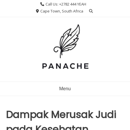
Skip
Call Us: +2782 444 YEAH
to
Cape Town, South Africa
content
Menu
Dampak Merusak Judi
pada Kesehatan