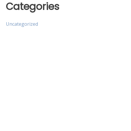
Categories
Uncategorized