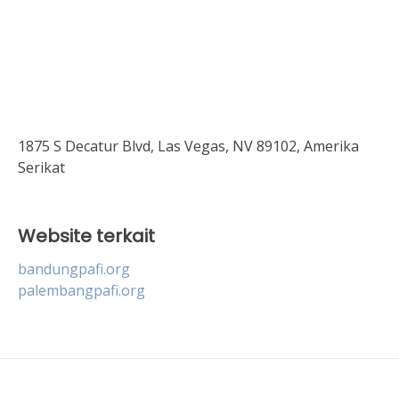
1875 S Decatur Blvd, Las Vegas, NV 89102, Amerika
Serikat
Website terkait
bandungpafi.org
palembangpafi.org