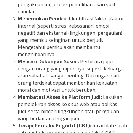
pengakuan ini, proses pemulihan akan sulit
dimulai.
Menemukan Pemicu:
Identifikasi faktor-faktor
internal (seperti stres, kebosanan, emosi
negatif) dan eksternal (lingkungan, pergaulan)
yang memicu keinginan untuk berjudi.
Mengetahui pemicu akan membantu
menghindarinya.
Mencari Dukungan Sosial:
Berbicara jujur
dengan orang yang dipercaya, seperti keluarga
atau sahabat, sangat penting. Dukungan dari
orang terdekat dapat memberikan kekuatan
moral dan motivasi untuk berubah.
Membatasi Akses ke Platform Judi:
Lakukan
pemblokiran akses ke situs web atau aplikasi
judi, serta hindari lingkungan atau pergaulan
yang berkaitan dengan judi.
Terapi Perilaku Kognitif (CBT):
Ini adalah salah
satu metode terapi yang paling efektif. CBT