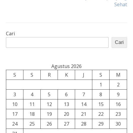
pos
Sehat
Cari
Cari
Agustus 2026
S
S
R
K
J
S
M
1
2
3
4
5
6
7
8
9
10
11
12
13
14
15
16
17
18
19
20
21
22
23
24
25
26
27
28
29
30