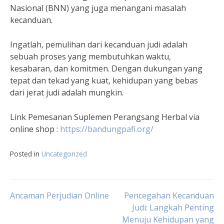
Nasional (BNN) yang juga menangani masalah
kecanduan.
Ingatlah, pemulihan dari kecanduan judi adalah
sebuah proses yang membutuhkan waktu,
kesabaran, dan komitmen. Dengan dukungan yang
tepat dan tekad yang kuat, kehidupan yang bebas
dari jerat judi adalah mungkin.
Link Pemesanan Suplemen Perangsang Herbal via
online shop :
https://bandungpafi.org/
Posted in
Uncategorized
Navigasi
Ancaman Perjudian Online
Pencegahan Kecanduan
Judi: Langkah Penting
Menuju Kehidupan yang