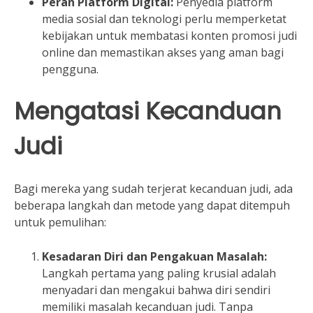
Peran Platform Digital:
Penyedia platform
media sosial dan teknologi perlu memperketat
kebijakan untuk membatasi konten promosi judi
online dan memastikan akses yang aman bagi
pengguna.
Mengatasi Kecanduan
Judi
Bagi mereka yang sudah terjerat kecanduan judi, ada
beberapa langkah dan metode yang dapat ditempuh
untuk pemulihan:
Kesadaran Diri dan Pengakuan Masalah:
Langkah pertama yang paling krusial adalah
menyadari dan mengakui bahwa diri sendiri
memiliki masalah kecanduan judi. Tanpa