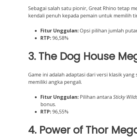
Sebagai salah satu pionir, Great Rhino tetap m
kendali penuh kepada pemain untuk memilih tin
Fitur Unggulan:
Opsi pilihan jumlah puta
RTP:
96,58%
3. The Dog House Me
Game ini adalah adaptasi dari versi klasik yan
memiliki angka pengali.
Fitur Unggulan:
Pilihan antara
Sticky Wild
bonus.
RTP:
96,55%
4. Power of Thor Meg