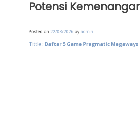
Potensi Kemenangan
Posted on
22/03/2026
by
admin
Tittle :
Daftar 5 Game Pragmatic Megaways 