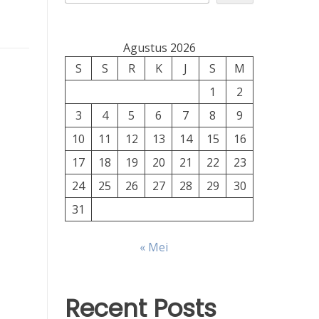
Agustus 2026
S
S
R
K
J
S
M
1
2
3
4
5
6
7
8
9
10
11
12
13
14
15
16
17
18
19
20
21
22
23
24
25
26
27
28
29
30
31
« Mei
Recent Posts