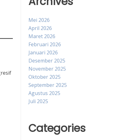
Archives
Mei 2026
April 2026
Maret 2026
Februari 2026
Januari 2026
Desember 2025
November 2025
resif
Oktober 2025
September 2025
Agustus 2025
Juli 2025
Categories