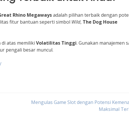
Great Rhino Megaways
adalah pilihan terbaik dengan pote
itas fitur bantuan seperti simbol
Wild
,
The Dog House
di atas memiliki
Volatilitas Tinggi
. Gunakan manajemen s
ur pengali besar muncul.
/
Mengulas Game Slot dengan Potensi Kemen
Maksimal Ter