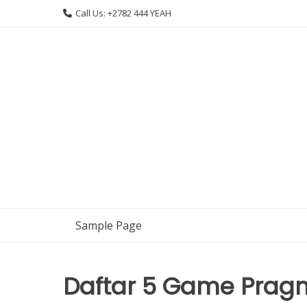
Skip
Call Us: +2782 444 YEAH
to
content
Sample Page
Daftar 5 Game Pra