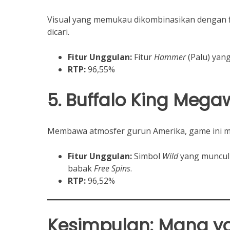
Visual yang memukau dikombinasikan dengan f
dicari.
Fitur Unggulan:
Fitur
Hammer
(Palu) yan
RTP:
96,55%
5. Buffalo King Mega
Membawa atmosfer gurun Amerika, game ini men
Fitur Unggulan:
Simbol
Wild
yang muncul 
babak
Free Spins
.
RTP:
96,52%
Kesimpulan: Mana ya