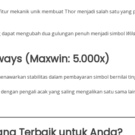
itur mekanik unik membuat Thor menjadi salah satu yang p
g dapat mengubah dua gulungan penuh menjadi simbol
Wil
ways (Maxwin: 5.000x)
awarkan stabilitas dalam pembayaran simbol bernilai ting
dengan pengali acak yang saling mengalikan satu sama lain
ng Terbaik untuk Anda?