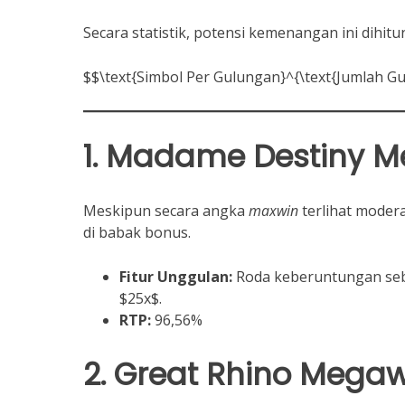
Secara statistik, potensi kemenangan ini dihi
$$\text{Simbol Per Gulungan}^{\text{Jumlah G
1. Madame Destiny M
Meskipun secara angka
maxwin
terlihat modera
di babak bonus.
Fitur Unggulan:
Roda keberuntungan s
$25x$.
RTP:
96,56%
2. Great Rhino Mega