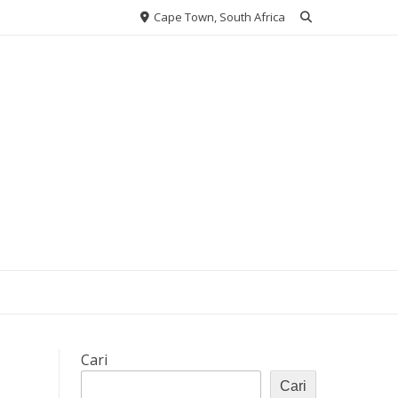
Cape Town, South Africa
Cari
Cari