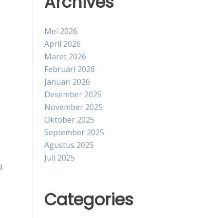
Archives
Mei 2026
April 2026
Maret 2026
Februari 2026
Januari 2026
Desember 2025
November 2025
Oktober 2025
September 2025
Agustus 2025
Juli 2025
i
Categories