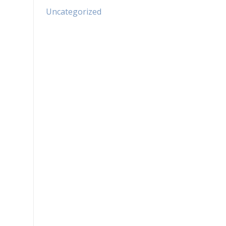
Uncategorized