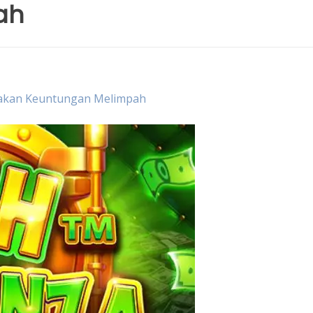
ah
edakan Keuntungan Melimpah