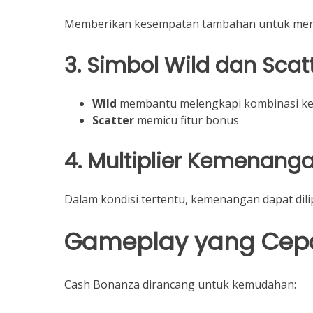
Memberikan kesempatan tambahan untuk mera
3. Simbol Wild dan Scat
Wild
membantu melengkapi kombinasi 
Scatter
memicu fitur bonus
4. Multiplier Kemenang
Dalam kondisi tertentu, kemenangan dapat dili
Gameplay yang Cepa
Cash Bonanza dirancang untuk kemudahan: