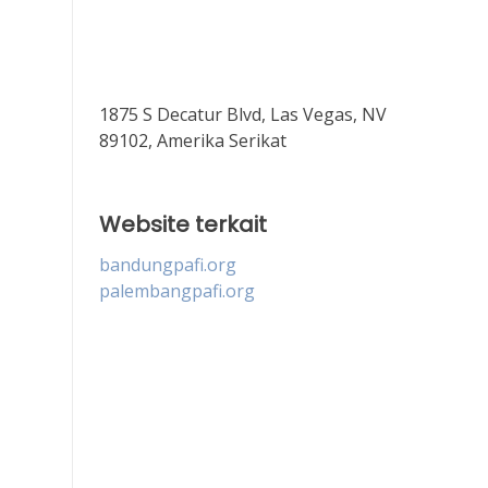
1875 S Decatur Blvd, Las Vegas, NV
89102, Amerika Serikat
Website terkait
bandungpafi.org
palembangpafi.org