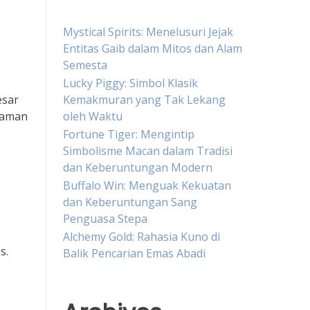
Mystical Spirits: Menelusuri Jejak
Entitas Gaib dalam Mitos dan Alam
Semesta
Lucky Piggy: Simbol Klasik
Kemakmuran yang Tak Lekang
esar
oleh Waktu
laman
Fortune Tiger: Mengintip
Simbolisme Macan dalam Tradisi
dan Keberuntungan Modern
Buffalo Win: Menguak Kekuatan
dan Keberuntungan Sang
Penguasa Stepa
Alchemy Gold: Rahasia Kuno di
s.
Balik Pencarian Emas Abadi