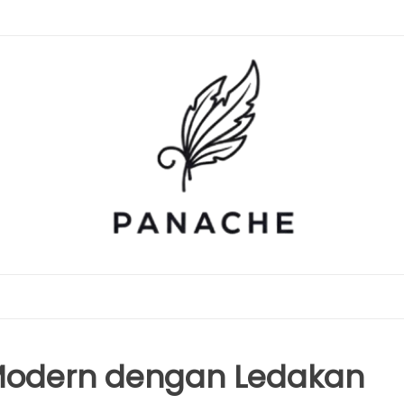
 Modern dengan Ledakan