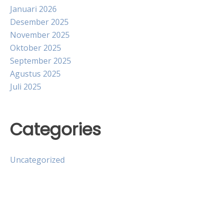
Januari 2026
Desember 2025
November 2025
Oktober 2025
September 2025
Agustus 2025
Juli 2025
Categories
Uncategorized