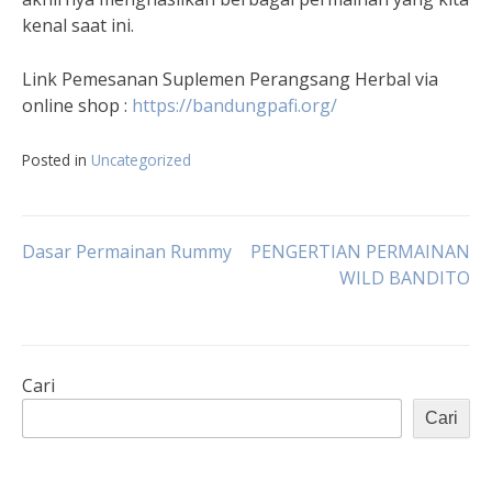
kenal saat ini.
Link Pemesanan Suplemen Perangsang Herbal via
online shop :
https://
bandungpafi
.org/
Posted in
Uncategorized
Navigasi
Dasar Permainan Rummy
PENGERTIAN PERMAINAN
WILD BANDITO
pos
Cari
Cari