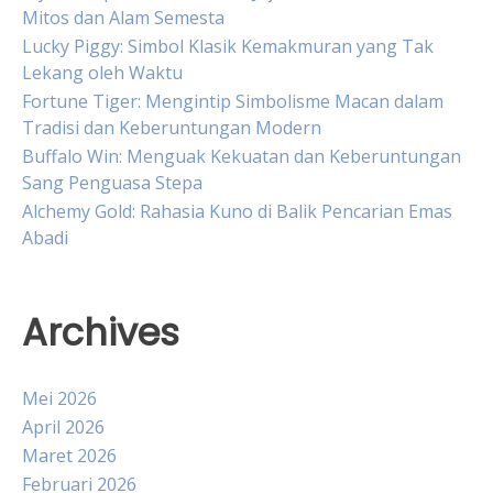
Mitos dan Alam Semesta
Lucky Piggy: Simbol Klasik Kemakmuran yang Tak
Lekang oleh Waktu
Fortune Tiger: Mengintip Simbolisme Macan dalam
Tradisi dan Keberuntungan Modern
Buffalo Win: Menguak Kekuatan dan Keberuntungan
Sang Penguasa Stepa
Alchemy Gold: Rahasia Kuno di Balik Pencarian Emas
Abadi
Archives
Mei 2026
April 2026
Maret 2026
Februari 2026