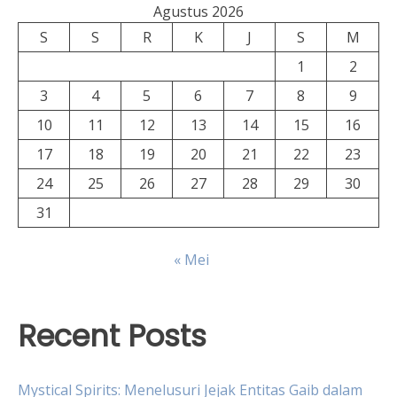
Agustus 2026
S
S
R
K
J
S
M
1
2
3
4
5
6
7
8
9
10
11
12
13
14
15
16
17
18
19
20
21
22
23
24
25
26
27
28
29
30
31
« Mei
Recent Posts
Mystical Spirits: Menelusuri Jejak Entitas Gaib dalam