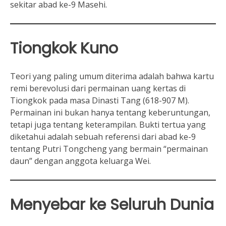
sekitar abad ke-9 Masehi.
Tiongkok Kuno
Teori yang paling umum diterima adalah bahwa kartu
remi berevolusi dari permainan uang kertas di
Tiongkok pada masa Dinasti Tang (618-907 M).
Permainan ini bukan hanya tentang keberuntungan,
tetapi juga tentang keterampilan. Bukti tertua yang
diketahui adalah sebuah referensi dari abad ke-9
tentang Putri Tongcheng yang bermain “permainan
daun” dengan anggota keluarga Wei.
Menyebar ke Seluruh Dunia