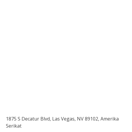
1875 S Decatur Blvd, Las Vegas, NV 89102, Amerika
Serikat