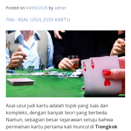
Posted on
04/09/2025
by
admin
Title :
ASAL USUL JUDI KARTU
Asal-usul judi kartu adalah topik yang luas dan
kompleks, dengan banyak teori yang berbeda.
Namun, sebagian besar sejarawan setuju bahwa
permainan kartu pertama kali muncul di
Tiongkok