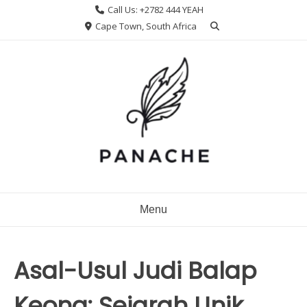
Skip
Call Us: +2782 444 YEAH
to
Cape Town, South Africa
content
Menu
Asal-Usul Judi Balap
Keong: Sejarah Unik