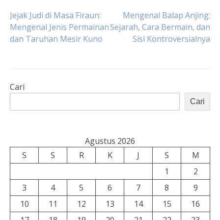
Navigasi
Jejak Judi di Masa Firaun:
Mengenal Balap Anjing:
Mengenal Jenis Permainan
Sejarah, Cara Bermain, dan
dan Taruhan Mesir Kuno
Sisi Kontroversialnya
pos
Cari
Cari
Agustus 2026
S
S
R
K
J
S
M
1
2
3
4
5
6
7
8
9
10
11
12
13
14
15
16
17
18
19
20
21
22
23