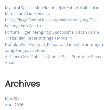
Mystical Spirits: Menelusuri Jejak Entitas Gaib dalam
Mitos dan Alam Semesta
Lucky Piggy: Simbol Klasik Kemakmuran yang Tak
Lekang oleh Waktu
Fortune Tiger: Mengintip Simbolisme Macan dalam
Tradisi dan Keberuntungan Modern
Buffalo Win: Menguak Kekuatan dan Keberuntungan
Sang Penguasa Stepa
Alchemy Gold: Rahasia Kuno di Balik Pencarian Emas
Abadi
Archives
Mei 2026
April 2026