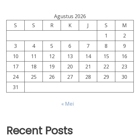
Agustus 2026
S
S
R
K
J
S
M
1
2
3
4
5
6
7
8
9
10
11
12
13
14
15
16
17
18
19
20
21
22
23
24
25
26
27
28
29
30
31
« Mei
Recent Posts