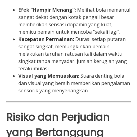
Efek “Hampir Menang”:
Melihat bola memantul
sangat dekat dengan kotak pengali besar
memberikan sensasi dopamin yang kuat,
memicu pemain untuk mencoba “sekali lagi”.
Kecepatan Permainan:
Durasi setiap putaran
sangat singkat, memungkinkan pemain
melakukan taruhan ratusan kali dalam waktu
singkat tanpa menyadari jumlah kerugian yang
terakumulasi.
Visual yang Memuaskan:
Suara denting bola
dan visual yang bersih memberikan pengalaman
sensorik yang menyenangkan.
Risiko dan Perjudian
yang Bertanggung