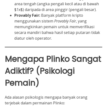
area tengah (angka pengali kecil atau di bawah
$1x$) daripada di area pinggir (pengali besar).
Provably Fair:
Banyak platform kripto
menggunakan sistem
Provably Fair
, yang
memungkinkan pemain untuk memverifikasi
secara mandiri bahwa hasil setiap putaran tidak
diatur oleh operator.
Mengapa Plinko Sangat
Adiktif? (Psikologi
Pemain)
Ada alasan psikologis mengapa banyak orang
terjebak dalam permainan Plinko: