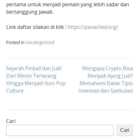
pertama untuk menjadi pemain yang lebih sadar dan
bertanggung jawab.
Link daftar silakan di klik :
https://panached.org/
Posted in
Uncategorized
Navigasi
Sejarah Pinball dan Judi:
Mengapa Crypto Bisa
Dari Mesin Terlarang
Menjadi Ajang Judi?
Hingga Menjadi Ikon Pop
Memahami Batas Tipis
pos
Culture
Investasi dan Spekulasi
Cari
Cari