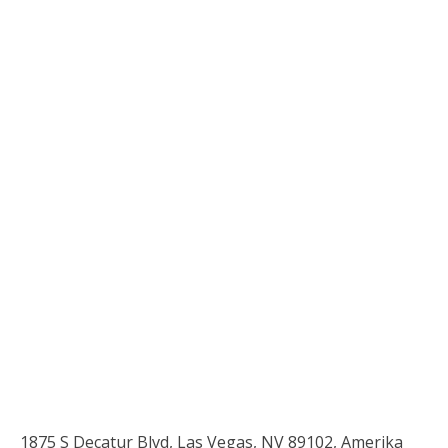
1875 S Decatur Blvd, Las Vegas, NV 89102, Amerika