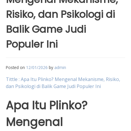
Risiko, dan Psikologi di
Balik Game Judi
Populer Ini
Posted on
12/01/2026
by
admin
Tittle : Apa Itu Plinko? Mengenal Mekanisme, Risiko,
dan Psikologi di Balik Game Judi Populer Ini
Apa Itu Plinko?
Mengenal