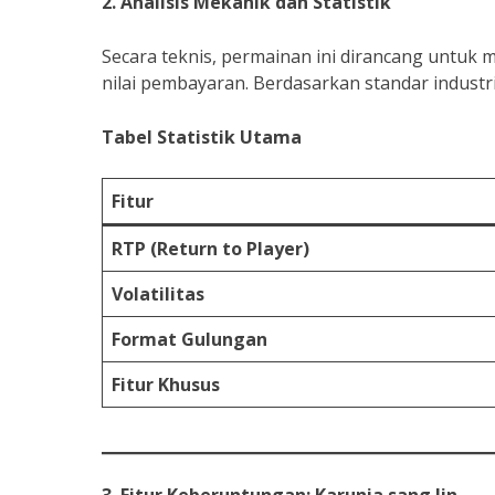
2. Analisis Mekanik dan Statistik
Secara teknis, permainan ini dirancang untu
nilai pembayaran. Berdasarkan standar industri
Tabel Statistik Utama
Fitur
RTP (Return to Player)
Volatilitas
Format Gulungan
Fitur Khusus
3. Fitur Keberuntungan: Karunia sang Jin