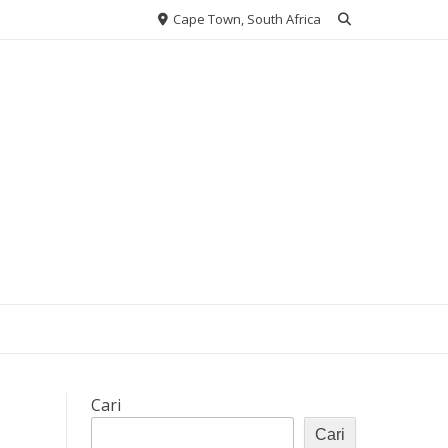
Cape Town, South Africa
Cari
Cari