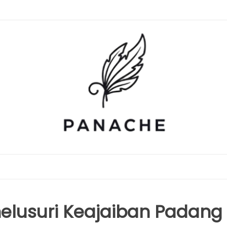
nelusuri Keajaiban Padang