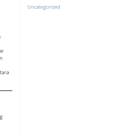
Uncategorized
n
ar
in
tara
ng