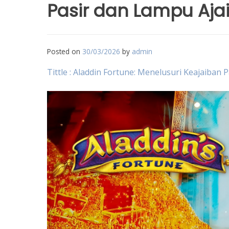
Pasir dan Lampu Aja
Posted on
30/03/2026
by
admin
Tittle : Aladdin Fortune: Menelusuri Keajaiban