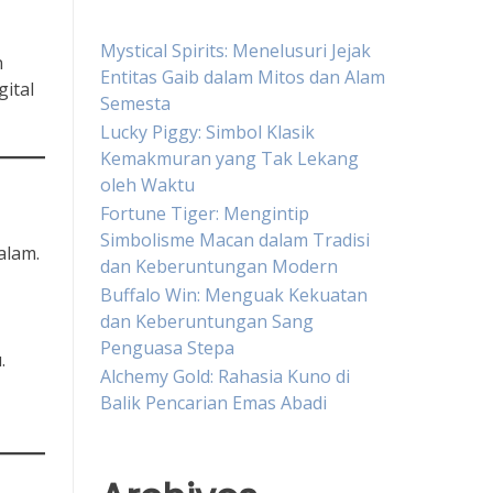
Mystical Spirits: Menelusuri Jejak
n
Entitas Gaib dalam Mitos dan Alam
gital
Semesta
Lucky Piggy: Simbol Klasik
Kemakmuran yang Tak Lekang
oleh Waktu
Fortune Tiger: Mengintip
Simbolisme Macan dalam Tradisi
alam.
dan Keberuntungan Modern
Buffalo Win: Menguak Kekuatan
dan Keberuntungan Sang
Penguasa Stepa
.
Alchemy Gold: Rahasia Kuno di
Balik Pencarian Emas Abadi