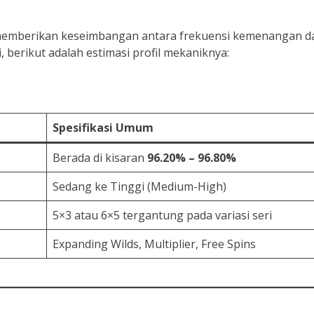
k memberikan keseimbangan antara frekuensi kemenangan d
, berikut adalah estimasi profil mekaniknya:
Spesifikasi Umum
Berada di kisaran
96.20% – 96.80%
Sedang ke Tinggi (Medium-High)
5×3 atau 6×5 tergantung pada variasi seri
Expanding Wilds, Multiplier, Free Spins