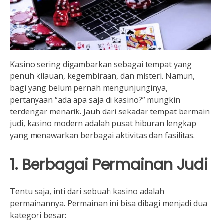
Kasino sering digambarkan sebagai tempat yang
penuh kilauan, kegembiraan, dan misteri. Namun,
bagi yang belum pernah mengunjunginya,
pertanyaan “ada apa saja di kasino?” mungkin
terdengar menarik. Jauh dari sekadar tempat bermain
judi, kasino modern adalah pusat hiburan lengkap
yang menawarkan berbagai aktivitas dan fasilitas.
1. Berbagai Permainan Judi
Tentu saja, inti dari sebuah kasino adalah
permainannya. Permainan ini bisa dibagi menjadi dua
kategori besar: