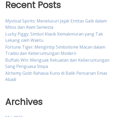
Recent Posts
Mystical Spirits: Menelusuri Jejak Entitas Gaib dalam
Mitos dan Alam Semesta
Lucky Piggy: Simbol Klasik Kemakmuran yang Tak
Lekang oleh Waktu
Fortune Tiger: Mengintip Simbolisme Macan dalam
Tradisi dan Keberuntungan Modern
Buffalo Win: Menguak Kekuatan dan Keberuntungan
Sang Penguasa Stepa
Alchemy Gold: Rahasia Kuno di Balik Pencarian Emas
Abadi
Archives