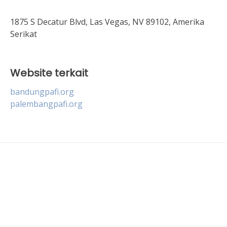
1875 S Decatur Blvd, Las Vegas, NV 89102, Amerika
Serikat
Website terkait
bandungpafi.org
palembangpafi.org