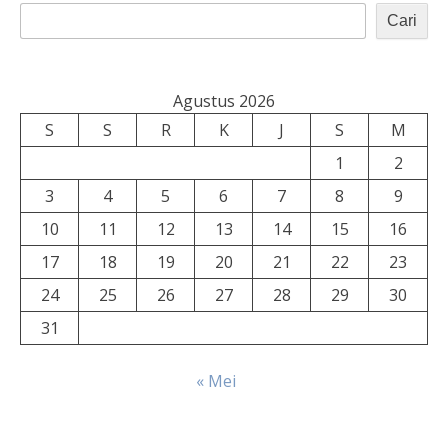
Cari
Agustus 2026
S
S
R
K
J
S
M
1
2
3
4
5
6
7
8
9
10
11
12
13
14
15
16
17
18
19
20
21
22
23
24
25
26
27
28
29
30
31
« Mei