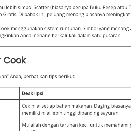
au lebih simbol Scatter (biasanya berupa Buku Resep atau 
Gratis. Di babak ini, peluang menang biasanya meningkat
 Cook menggunakan sistem runtuhan. Simbol yang menang
gkinkan Anda menang berkali-kali dalam satu putaran.
r Cook
n” Anda, perhatikan tips berikut:
Deskripsi
Cek nilai setiap bahan makanan. Daging biasanya
memiliki nilai lebih tinggi dibanding sayuran.
Mulailah dengan taruhan kecil untuk memahami 