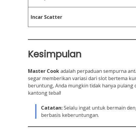
Incar Scatter
Kesimpulan
Master Cook
adalah perpaduan sempurna antar
segar memberikan variasi dari slot bertema kun
beruntung, Anda mungkin tidak hanya pulang d
kantong tebal!
Catatan:
Selalu ingat untuk bermain den
berbasis keberuntungan.