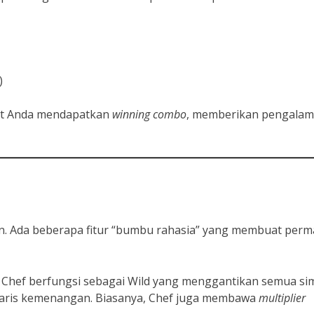
)
aat Anda mendapatkan
winning combo
, memberikan pengala
. Ada beberapa fitur “bumbu rahasia” yang membuat perm
 Chef berfungsi sebagai Wild yang menggantikan semua si
n garis kemenangan. Biasanya, Chef juga membawa
multiplier