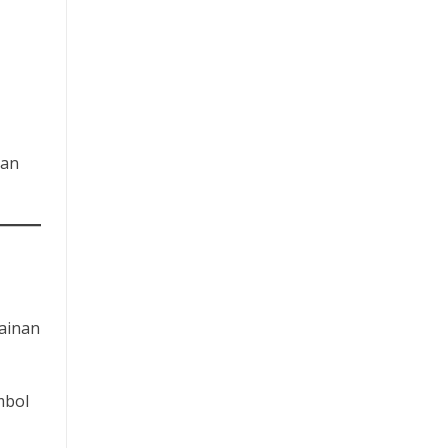
man
ainan
mbol