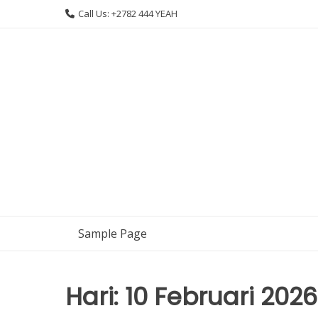
Skip
Call Us: +2782 444 YEAH
to
content
Sample Page
Hari:
10 Februari 2026