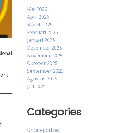
Mei 2026
April 2026
Maret 2026
Februari 2026
Januari 2026
Desember 2025
ional
November 2025
Oktober 2025
September 2025
orit
Agustus 2025
Juli 2025
Categories
g
Uncategorized