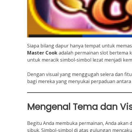
Siapa bilang dapur hanya tempat untuk memasa
Master Cook
adalah permainan slot bertema k
untuk meracik simbol-simbol lezat menjadi ke
Dengan visual yang menggugah selera dan fitur
bagi mereka yang menyukai perpaduan antara
Mengenal Tema dan Vis
Begitu Anda membuka permainan, Anda akan d
sibuk. Simbol-simbol di atas gulungan menca