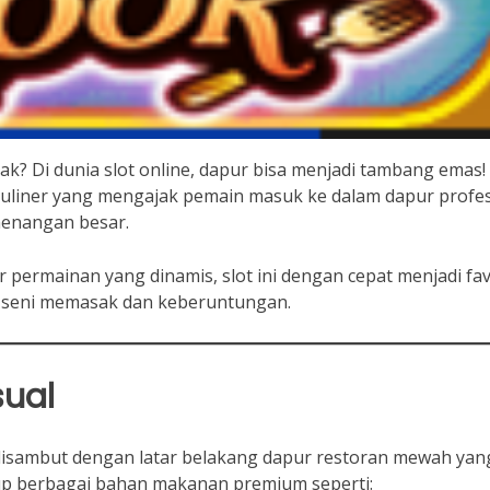
k? Di dunia slot online, dapur bisa menjadi tambang emas!
uliner yang mengajak pemain masuk ke dalam dapur profes
menangan besar.
 permainan yang dinamis, slot ini dengan cepat menjadi fav
 seni memasak dan keberuntungan.
ual
isambut dengan latar belakang dapur restoran mewah yan
kup berbagai bahan makanan premium seperti: