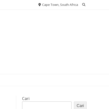
Cape Town, South Africa
Cari
Cari