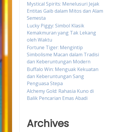
Mystical Spirits: Menelusuri Jejak
Entitas Gaib dalam Mitos dan Alam
Semesta
Lucky Piggy: Simbol Klasik
Kemakmuran yang Tak Lekang
oleh Waktu
Fortune Tiger: Mengintip
Simbolisme Macan dalam Tradisi
dan Keberuntungan Modern
Buffalo Win: Menguak Kekuatan
dan Keberuntungan Sang
Penguasa Stepa
Alchemy Gold: Rahasia Kuno di
Balik Pencarian Emas Abadi
Archives