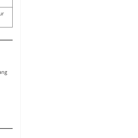
ur
ang