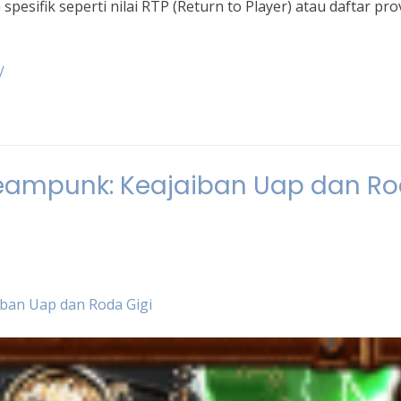
pesifik seperti nilai RTP (Return to Player) atau daftar pro
/
Steampunk: Keajaiban Uap dan R
iban Uap dan Roda Gigi