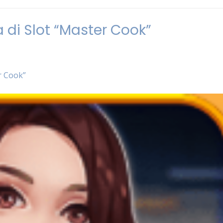
 di Slot “Master Cook”
r Cook”