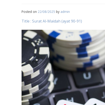
Posted on
22/08/2025
by
admin
Title : Surat Al-Maidah (ayat 90-91)