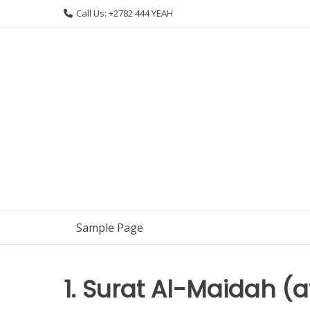
Skip
Call Us: +2782 444 YEAH
to
content
Sample Page
1. Surat Al-Maidah (