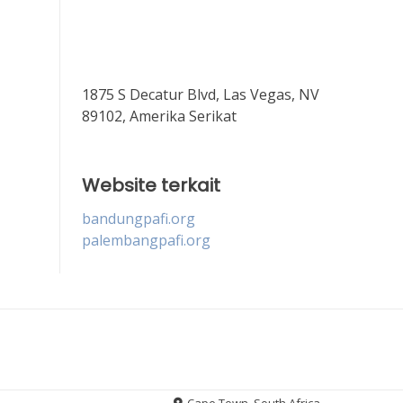
1875 S Decatur Blvd, Las Vegas, NV
89102, Amerika Serikat
Website terkait
bandungpafi.org
palembangpafi.org
Cape Town, South Africa