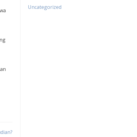
Uncategorized
hwa
ang
pan
dian?