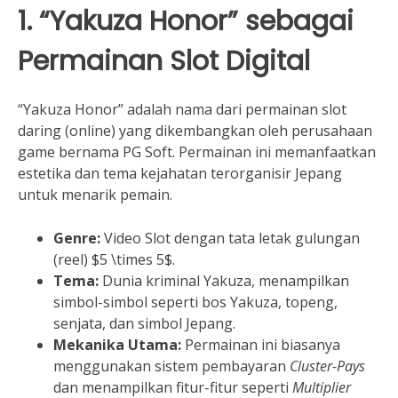
1.
“Yakuza Honor” sebagai
Permainan Slot Digital
“Yakuza Honor” adalah nama dari permainan slot
daring (online) yang dikembangkan oleh perusahaan
game bernama PG Soft. Permainan ini memanfaatkan
estetika dan tema kejahatan terorganisir Jepang
untuk menarik pemain.
Genre:
Video Slot dengan tata letak gulungan
(reel) $5 \times 5$.
Tema:
Dunia kriminal Yakuza, menampilkan
simbol-simbol seperti bos Yakuza, topeng,
senjata, dan simbol Jepang.
Mekanika Utama:
Permainan ini biasanya
menggunakan sistem pembayaran
Cluster-Pays
dan menampilkan fitur-fitur seperti
Multiplier