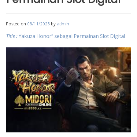
Posted on
08/11/2025
by
admin
Title :
Yakuza Honor” sebagai Permainan Slot Digital