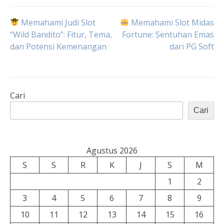
Navigasi
Memahami Judi Slot
Memahami Slot Midas
“Wild Bandito”: Fitur, Tema,
Fortune: Sentuhan Emas
dan Potensi Kemenangan
dari PG Soft
pos
Cari
Cari
Agustus 2026
S
S
R
K
J
S
M
1
2
3
4
5
6
7
8
9
10
11
12
13
14
15
16