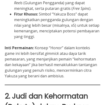
Reels
(Gulungan Pengganda) yang dapat
meningkat, serta putaran gratis (
Free Spins
).
Fitur Khusus:
Simbol “Yakuza Boss” dapat
meningkatkan pengganda gulungan dengan
nilai yang lebih besar (misalnya, x5) untuk setiap
kemenangan, menciptakan potensi pembayaran
yang tinggi.
Inti Permainan:
Konsep “Honor” dalam konteks
game ini lebih bersifat
gimmick
atau daya tarik
pemasaran, yang menjanjikan pemain “kehormatan
dan kekayaan” jika berhasil menaklukkan tantangan
gulungan yang penuh risiko, mencerminkan citra
Yakuza yang berani dan ambisius.
2.
Judi dan Kehormatan