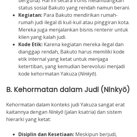
berguna). Hal ini secara ironis melambangkan
status sosial Bakuto yang rendah namun berani.
Kegiatan:
Para Bakuto mendirikan rumah-
rumah judi ilegal di kuil-kuil atau pinggiran kota.
Mereka juga menjalankan bisnis rentenir untuk
klien yang kalah judi.
Kode Etik:
Karena kegiatan mereka ilegal dan
dianggap rendah, Bakuto harus memiliki kode
etik internal yang ketat untuk menjaga
ketertiban, yang kemudian berevolusi menjadi
kode kehormatan Yakuza (
Ninkyō
).
B. Kehormatan dalam Judi (Ninkyō)
Kehormatan dalam konteks judi Yakuza sangat erat
kaitannya dengan
Ninkyō
(jalan ksatria) dan sistem
hierarki yang ketat:
Disiplin dan Kesetiaan:
Meskipun berjudi,