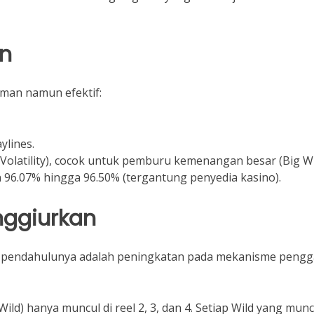
an
man namun efektif:
ylines.
Volatility), cocok untuk pemburu kemenangan besar (Big Wi
 96.07% hingga 96.50% (tergantung penyedia kasino).
nggiurkan
pendahulunya adalah peningkatan pada mekanisme peng
Wild) hanya muncul di reel 2, 3, dan 4. Setiap Wild yang munc