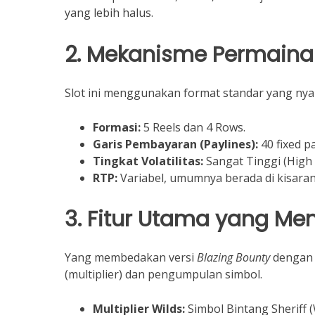
yang lebih halus.
2. Mekanisme Permain
Slot ini menggunakan format standar yang nya
Formasi:
5 Reels dan 4 Rows.
Garis Pembayaran (Paylines):
40 fixed pa
Tingkat Volatilitas:
Sangat Tinggi (High 
RTP:
Variabel, umumnya berada di kisaran
3. Fitur Utama yang Me
Yang membedakan versi
Blazing Bounty
dengan 
(multiplier) dan pengumpulan simbol.
Multiplier Wilds:
Simbol Bintang Sheriff (