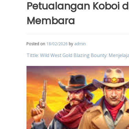
Petualangan Koboi
Membara
Posted on
18/02/2026
by
admin
Tittle: Wild West Gold Blazing Bounty: Menj