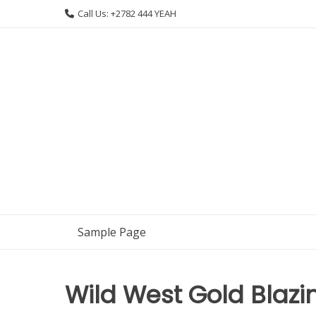
Skip
Call Us: +2782 444 YEAH
to
content
Sample Page
Wild West Gold Blazi