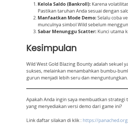
Kelola Saldo (Bankroll):
Karena volatilit
Pastikan taruhan Anda sesuai dengan sald
Manfaatkan Mode Demo:
Selalu coba ve
munculnya simbol Wild sebelum menggu
Sabar Menunggu Scatter:
Kunci utama ke
Kesimpulan
Wild West Gold Blazing Bounty adalah sekuel y
sukses, melainkan menambahkan bumbu-bumbu
gurun menjadi lebih seru dan menguntungkan.
Apakah Anda ingin saya membuatkan strategi t
yang menyediakan versi demo dari game ini?
Link daftar silakan di klik :
https://panached.org