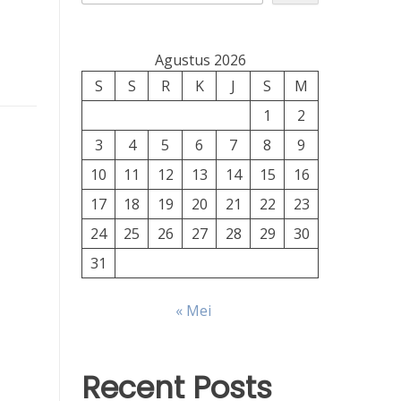
Agustus 2026
S
S
R
K
J
S
M
1
2
3
4
5
6
7
8
9
10
11
12
13
14
15
16
17
18
19
20
21
22
23
24
25
26
27
28
29
30
31
« Mei
Recent Posts