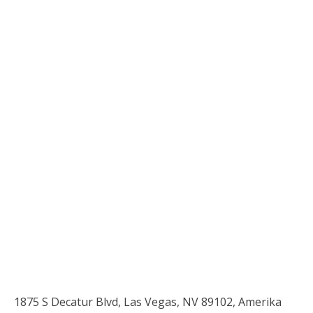
1875 S Decatur Blvd, Las Vegas, NV 89102, Amerika