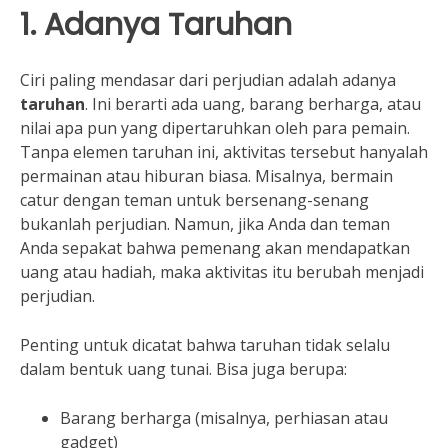
1. Adanya Taruhan
Ciri paling mendasar dari perjudian adalah adanya
taruhan
. Ini berarti ada uang, barang berharga, atau
nilai apa pun yang dipertaruhkan oleh para pemain.
Tanpa elemen taruhan ini, aktivitas tersebut hanyalah
permainan atau hiburan biasa. Misalnya, bermain
catur dengan teman untuk bersenang-senang
bukanlah perjudian. Namun, jika Anda dan teman
Anda sepakat bahwa pemenang akan mendapatkan
uang atau hadiah, maka aktivitas itu berubah menjadi
perjudian.
Penting untuk dicatat bahwa taruhan tidak selalu
dalam bentuk uang tunai. Bisa juga berupa:
Barang berharga (misalnya, perhiasan atau
gadget)