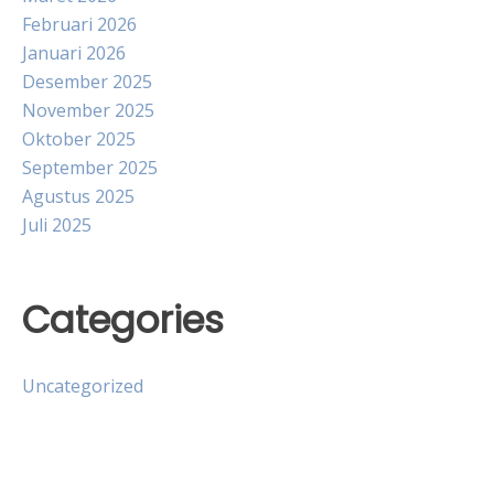
Februari 2026
Januari 2026
Desember 2025
November 2025
Oktober 2025
September 2025
Agustus 2025
Juli 2025
Categories
Uncategorized