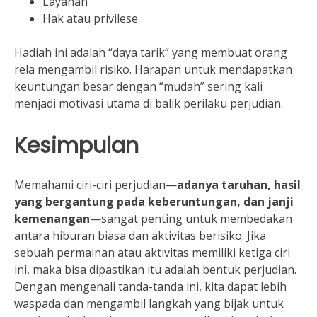
Layanan
Hak atau privilese
Hadiah ini adalah “daya tarik” yang membuat orang
rela mengambil risiko. Harapan untuk mendapatkan
keuntungan besar dengan “mudah” sering kali
menjadi motivasi utama di balik perilaku perjudian.
Kesimpulan
Memahami ciri-ciri perjudian—
adanya taruhan, hasil
yang bergantung pada keberuntungan, dan janji
kemenangan
—sangat penting untuk membedakan
antara hiburan biasa dan aktivitas berisiko. Jika
sebuah permainan atau aktivitas memiliki ketiga ciri
ini, maka bisa dipastikan itu adalah bentuk perjudian.
Dengan mengenali tanda-tanda ini, kita dapat lebih
waspada dan mengambil langkah yang bijak untuk