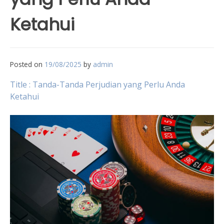
Ketahui
Posted on
19/08/2025
by
admin
Title : Tanda-Tanda Perjudian yang Perlu Anda
Ketahui