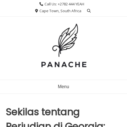
Skip
Call Us: +2782 444 YEAH
to
Cape Town, South Africa
content
Menu
Sekilas tentang
Perjudian di Georgia: