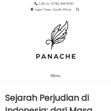
Skip
Call Us: +2782 444 YEAH
to
Cape Town, South Africa
content
Menu
Sejarah Perjudian di
Indonesia: dari Masa