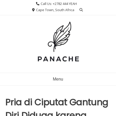
Skip
Call Us: +2782 444 YEAH
to
Cape Town, South Africa
content
Menu
Pria di Ciputat Gantung
Diri Diduga karena