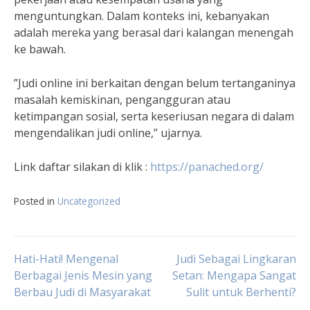
menguntungkan. Dalam konteks ini, kebanyakan
adalah mereka yang berasal dari kalangan menengah
ke bawah.
”Judi online ini berkaitan dengan belum tertanganinya
masalah kemiskinan, pengangguran atau
ketimpangan sosial, serta keseriusan negara di dalam
mengendalikan judi online,” ujarnya.
Link daftar silakan di klik :
https://panached.org/
Posted in
Uncategorized
Navigasi
Hati-Hati! Mengenal
Judi Sebagai Lingkaran
Berbagai Jenis Mesin yang
Setan: Mengapa Sangat
Berbau Judi di Masyarakat
Sulit untuk Berhenti?
pos