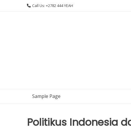
Skip
Call Us: +2782 444 YEAH
to
content
Sample Page
Politikus Indonesia d