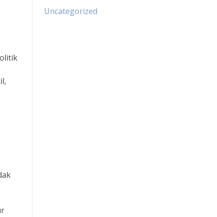
Uncategorized
litik
l,
dak
ur