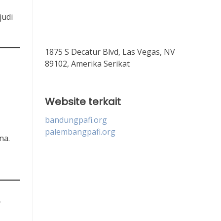
judi
1875 S Decatur Blvd, Las Vegas, NV
89102, Amerika Serikat
Website terkait
bandungpafi.org
palembangpafi.org
na.
?