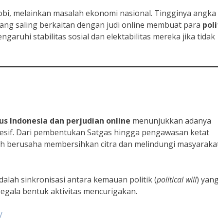
hobi, melainkan masalah ekonomi nasional. Tingginya angka
 yang saling berkaitan dengan judi online membuat para
poli
aruhi stabilitas sosial dan elektabilitas mereka jika tidak
kus Indonesia dan perjudian online
menunjukkan adanya
resif. Dari pembentukan Satgas hingga pengawasan ketat
ah berusaha membersihkan citra dan melindungi masyarakat
alah sinkronisasi antara kemauan politik (
political will
) yan
gala bentuk aktivitas mencurigakan.
/