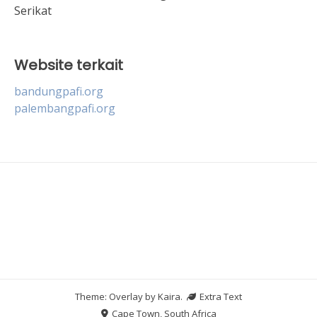
Serikat
Website terkait
bandungpafi.org
palembangpafi.org
Theme: Overlay by
Kaira
.
Extra Text
Cape Town, South Africa