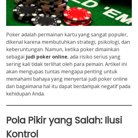
Poker adalah permainan kartu yang sangat populer,
dikenal karena membutuhkan strategi, psikologi, dan
keberuntungan. Namun, ketika poker dimainkan
sebagai
judi poker online
, ada risiko serius yang
sering kali tidak terlihat oleh para pemain. Artikel ini
akan mengupas tuntas mengapa penting untuk
memahami bahaya yang menyertai judi poker online
dan bagaimana hal itu dapat berdampak negatif pada
kehidupan Anda.
Pola Pikir yang Salah: Ilusi
Kontrol