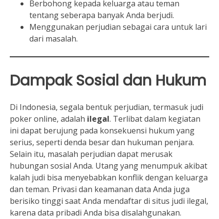
Berbohong kepada keluarga atau teman
tentang seberapa banyak Anda berjudi.
Menggunakan perjudian sebagai cara untuk lari
dari masalah.
Dampak Sosial dan Hukum
Di Indonesia, segala bentuk perjudian, termasuk judi
poker online, adalah
ilegal
. Terlibat dalam kegiatan
ini dapat berujung pada konsekuensi hukum yang
serius, seperti denda besar dan hukuman penjara.
Selain itu, masalah perjudian dapat merusak
hubungan sosial Anda. Utang yang menumpuk akibat
kalah judi bisa menyebabkan konflik dengan keluarga
dan teman. Privasi dan keamanan data Anda juga
berisiko tinggi saat Anda mendaftar di situs judi ilegal,
karena data pribadi Anda bisa disalahgunakan.