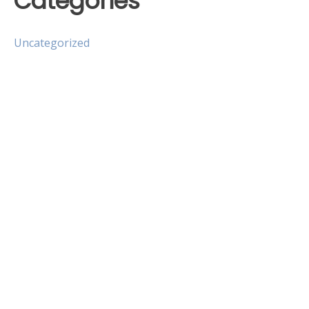
Categories
Uncategorized