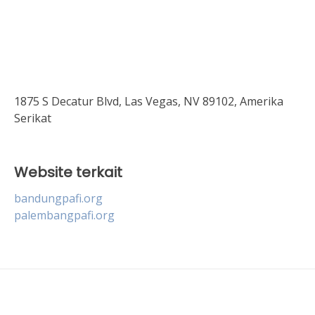
1875 S Decatur Blvd, Las Vegas, NV 89102, Amerika
Serikat
Website terkait
bandungpafi.org
palembangpafi.org