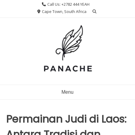
Skip
Call Us: +2782 444 YEAH
to
Cape Town, South Africa
content
Menu
Permainan Judi di Laos:
Antara Tradisi dan