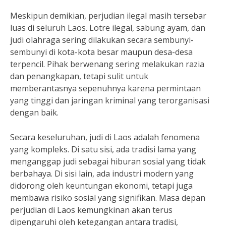
Meskipun demikian, perjudian ilegal masih tersebar
luas di seluruh Laos. Lotre ilegal, sabung ayam, dan
judi olahraga sering dilakukan secara sembunyi-
sembunyi di kota-kota besar maupun desa-desa
terpencil. Pihak berwenang sering melakukan razia
dan penangkapan, tetapi sulit untuk
memberantasnya sepenuhnya karena permintaan
yang tinggi dan jaringan kriminal yang terorganisasi
dengan baik.
Secara keseluruhan, judi di Laos adalah fenomena
yang kompleks. Di satu sisi, ada tradisi lama yang
menganggap judi sebagai hiburan sosial yang tidak
berbahaya. Di sisi lain, ada industri modern yang
didorong oleh keuntungan ekonomi, tetapi juga
membawa risiko sosial yang signifikan. Masa depan
perjudian di Laos kemungkinan akan terus
dipengaruhi oleh ketegangan antara tradisi,