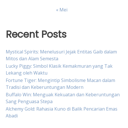
« Mei
Recent Posts
Mystical Spirits: Menelusuri Jejak Entitas Gaib dalam
Mitos dan Alam Semesta
Lucky Piggy: Simbol Klasik Kemakmuran yang Tak
Lekang oleh Waktu
Fortune Tiger: Mengintip Simbolisme Macan dalam
Tradisi dan Keberuntungan Modern
Buffalo Win: Menguak Kekuatan dan Keberuntungan
Sang Penguasa Stepa
Alchemy Gold: Rahasia Kuno di Balik Pencarian Emas
Abadi