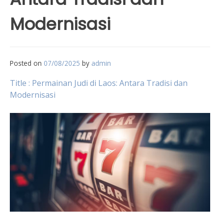
Modernisasi
Posted on
07/08/2025
by
admin
Title : Permainan Judi di Laos: Antara Tradisi dan
Modernisasi