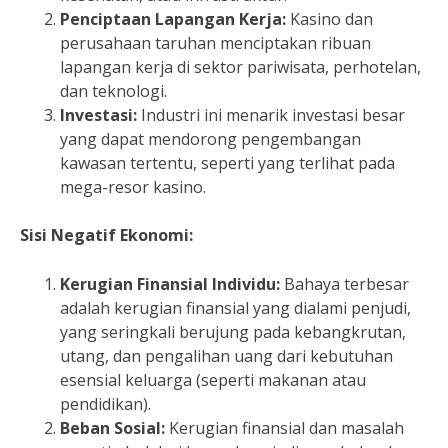
Penciptaan Lapangan Kerja:
Kasino dan
perusahaan taruhan menciptakan ribuan
lapangan kerja di sektor pariwisata, perhotelan,
dan teknologi.
Investasi:
Industri ini menarik investasi besar
yang dapat mendorong pengembangan
kawasan tertentu, seperti yang terlihat pada
mega-resor kasino.
Sisi Negatif Ekonomi:
Kerugian Finansial Individu:
Bahaya terbesar
adalah kerugian finansial yang dialami penjudi,
yang seringkali berujung pada kebangkrutan,
utang, dan pengalihan uang dari kebutuhan
esensial keluarga (seperti makanan atau
pendidikan).
Beban Sosial:
Kerugian finansial dan masalah