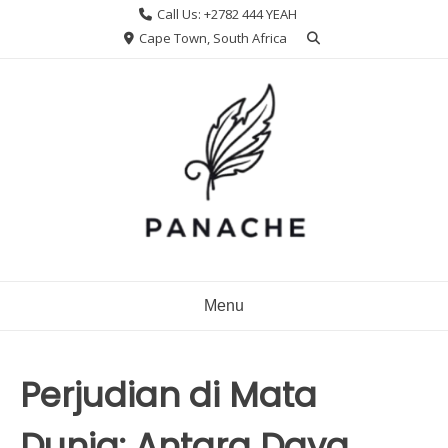
Skip
Call Us: +2782 444 YEAH
to
Cape Town, South Africa
content
Menu
Perjudian di Mata
Dunia: Antara Daya