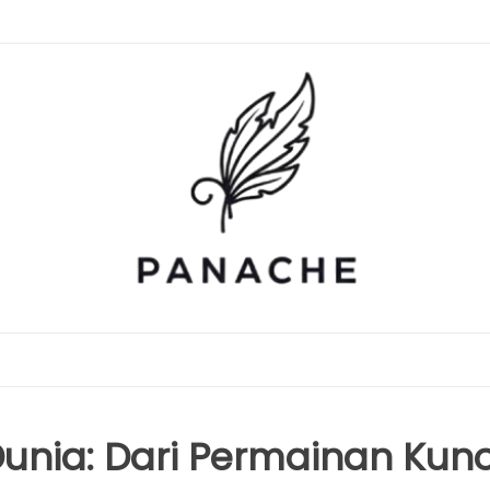
Dunia: Dari Permainan Kun