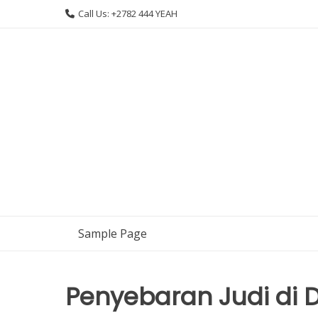
Skip
Call Us: +2782 444 YEAH
to
content
Sample Page
Penyebaran Judi di 