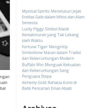
Mystical Spirits: Menelusuri Jejak
Entitas Gaib dalam Mitos dan Alam
Semesta
Lucky Piggy: Simbol Klasik
Kemakmuran yang Tak Lekang
oleh Waktu
Fortune Tiger: Mengintip
Simbolisme Macan dalam Tradisi
dan Keberuntungan Modern
Buffalo Win: Menguak Kekuatan
dan Keberuntungan Sang
Penguasa Stepa
dengan
Alchemy Gold: Rahasia Kuno di
buan
Balik Pencarian Emas Abadi
obal