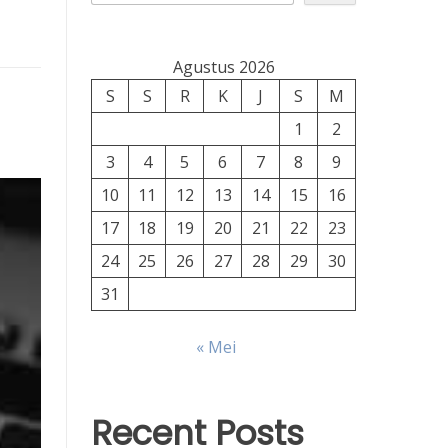
Agustus 2026
S
S
R
K
J
S
M
1
2
3
4
5
6
7
8
9
10
11
12
13
14
15
16
17
18
19
20
21
22
23
24
25
26
27
28
29
30
31
« Mei
Recent Posts