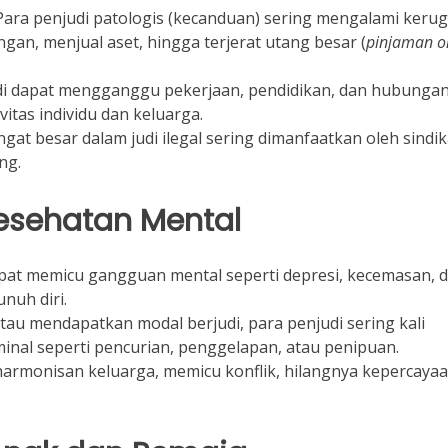
ara penjudi patologis (kecanduan) sering mengalami kerug
gan, menjual aset, hingga terjerat utang besar (
pinjaman o
i dapat mengganggu pekerjaan, pendidikan, dan hubunga
tas individu dan keluarga.
gat besar dalam judi ilegal sering dimanfaatkan oleh sindik
ng.
esehatan Mental
pat memicu gangguan mental seperti depresi, kecemasan, 
nuh diri.
au mendapatkan modal berjudi, para penjudi sering kali
inal seperti pencurian, penggelapan, atau penipuan.
armonisan keluarga, memicu konflik, hilangnya kepercayaa