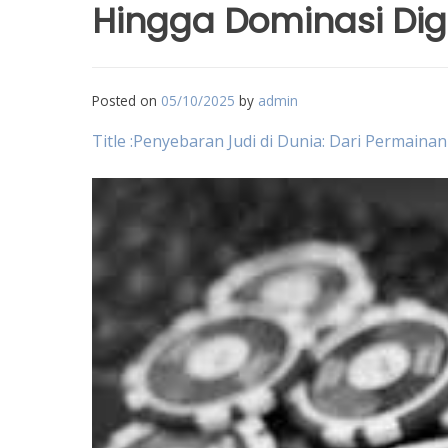
Hingga Dominasi Digi
Posted on
05/10/2025
by
admin
Title :Penyebaran Judi di Dunia: Dari Permaina