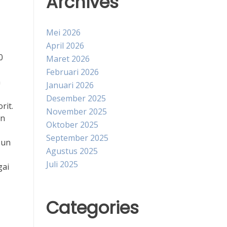
Archives
Mei 2026
April 2026
0
Maret 2026
Februari 2026
n
Januari 2026
Desember 2025
rit.
November 2025
an
Oktober 2025
September 2025
pun
Agustus 2025
Juli 2025
gai
Categories