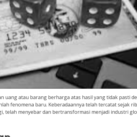
an uang atau barang berharga atas hasil yang tidak pasti 
lah fenomena baru. Keberadaannya telah tercatat sejak ri
gi, telah menyebar dan bertransformasi menjadi industri gl