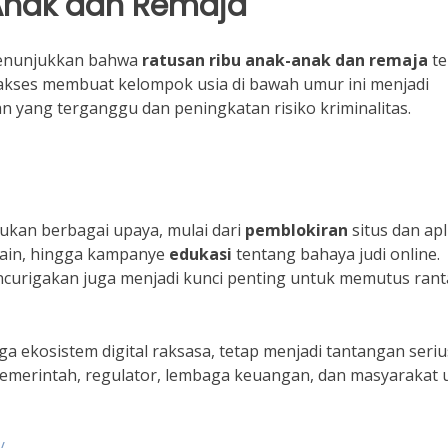
Anak dan Remaja
 menunjukkan bahwa
ratusan ribu anak-anak dan remaja
te
n akses membuat kelompok usia di bawah umur ini menjadi
 yang terganggu dan peningkatan risiko kriminalitas.
ukan berbagai upaya, mulai dari
pemblokiran
situs dan apl
ain, hingga kampanye
edukasi
tentang bahaya judi online.
urigakan juga menjadi kunci penting untuk memutus rant
gga ekosistem digital raksasa, tetap menjadi tantangan seriu
emerintah, regulator, lembaga keuangan, dan masyarakat 
/