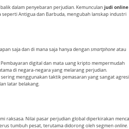
k balik dalam penyebaran perjudian. Kemunculan
judi online
a seperti Antigua dan Barbuda, mengubah lanskap industri
kapan saja dan di mana saja hanya dengan
smartphone
atau
Pembayaran digital dan mata uang kripto mempermudah
rutama di negara-negara yang melarang perjudian.
e sering menggunakan taktik pemasaran yang sangat agresi
an latar belakang.
omi raksasa. Nilai pasar perjudian global diperkirakan menc
terus tumbuh pesat, terutama didorong oleh segmen
online
.