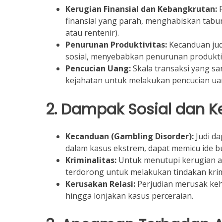
Kerugian Finansial dan Kebangkrutan:
P
finansial yang parah, menghabiskan tabun
atau rentenir).
Penurunan Produktivitas:
Kecanduan jud
sosial, menyebabkan penurunan produktivi
Pencucian Uang:
Skala transaksi yang san
kejahatan untuk melakukan pencucian ua
2. Dampak Sosial dan K
Kecanduan (Gambling Disorder):
Judi da
dalam kasus ekstrem, dapat memicu ide bu
Kriminalitas:
Untuk menutupi kerugian at
terdorong untuk melakukan tindakan krim
Kerusakan Relasi:
Perjudian merusak keh
hingga lonjakan kasus perceraian.