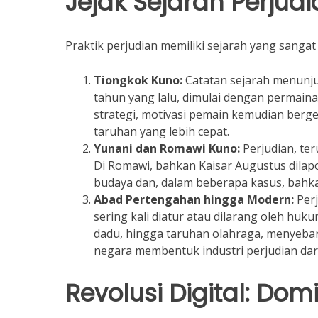
Jejak Sejarah Perjud
Praktik perjudian memiliki sejarah yang sanga
Tiongkok Kuno:
Catatan sejarah menunjuk
tahun yang lalu, dimulai dengan permaina
strategi, motivasi pemain kemudian berg
taruhan yang lebih cepat.
Yunani dan Romawi Kuno:
Perjudian, te
Di Romawi, bahkan Kaisar Augustus dilapo
budaya dan, dalam beberapa kasus, bahk
Abad Pertengahan hingga Modern:
Perj
sering kali diatur atau dilarang oleh huk
dadu, hingga taruhan olahraga, menyebar l
negara membentuk industri perjudian dar
Revolusi Digital: Dom