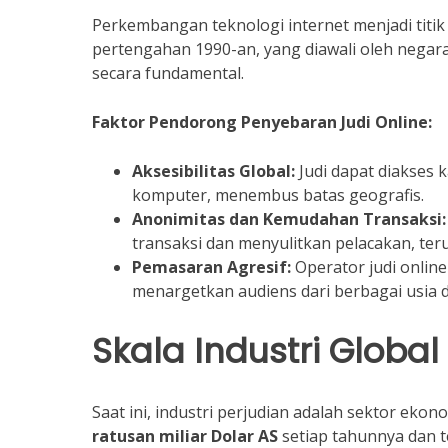
Perkembangan teknologi internet menjadi titi
pertengahan 1990-an, yang diawali oleh negar
secara fundamental.
Faktor Pendorong Penyebaran Judi Online:
Aksesibilitas Global:
Judi dapat diakses 
komputer, menembus batas geografis.
Anonimitas dan Kemudahan Transaksi:
transaksi dan menyulitkan pelacakan, te
Pemasaran Agresif:
Operator judi onlin
menargetkan audiens dari berbagai usia d
Skala Industri Global
Saat ini, industri perjudian adalah sektor ekon
ratusan miliar Dolar AS
setiap tahunnya dan 