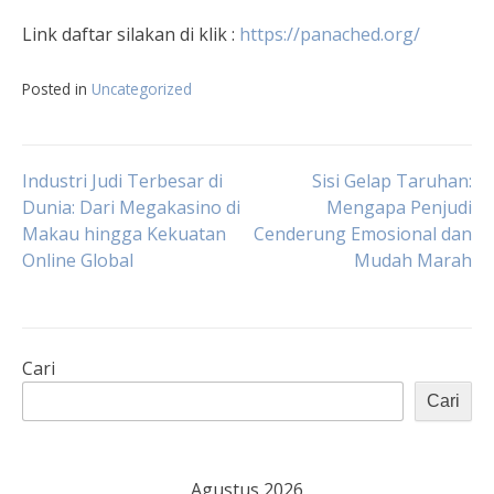
Link daftar silakan di klik :
https://panached.org
/
Posted in
Uncategorized
Navigasi
Industri Judi Terbesar di
Sisi Gelap Taruhan:
Dunia: Dari Megakasino di
Mengapa Penjudi
Makau hingga Kekuatan
Cenderung Emosional dan
pos
Online Global
Mudah Marah
Cari
Cari
Agustus 2026