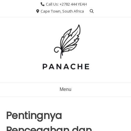
Skip
Call Us: +2782 444 YEAH
to
Cape Town, South Africa
content
Menu
Pentingnya
Pencegahan dan