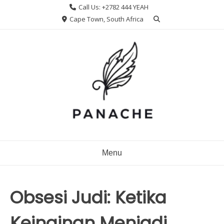
Skip
Call Us: +2782 444 YEAH
to
Cape Town, South Africa
content
Menu
Obsesi Judi: Ketika
Keinginan Menjadi